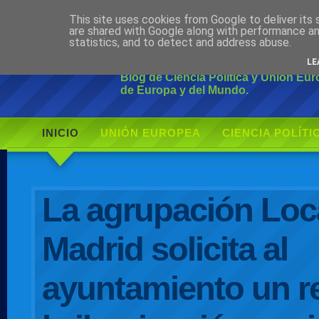
This site uses cookies from Google to deliver its 
Ciudadano Mo
are shared with Google along with performance an
statistics, and to detect and address abuse.
LE
Blog de Ciencia Política y Unión Eu
de Europa y del Mundo.
INICIO
UNIÓN EUROPEA
CIENCIA POLÍTI
AUTOR
La agrupación Loc
Madrid solicita al
ayuntamiento un r