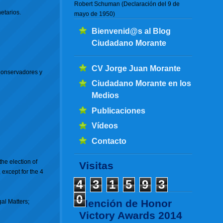
Robert Schuman (Declaración del 9 de
etarios.
mayo de 1950)
Bienvenid@s al Blog
Ciudadano Morante
CV Jorge Juan Morante
 Conservadores y
Ciudadano Morante en los
Medios
Publicaciones
Vídeos
Contacto
the election of
Visitas
except for the 4
4
3
1
5
9
3
0
Mención de Honor
al Matters;
Victory Awards 2014