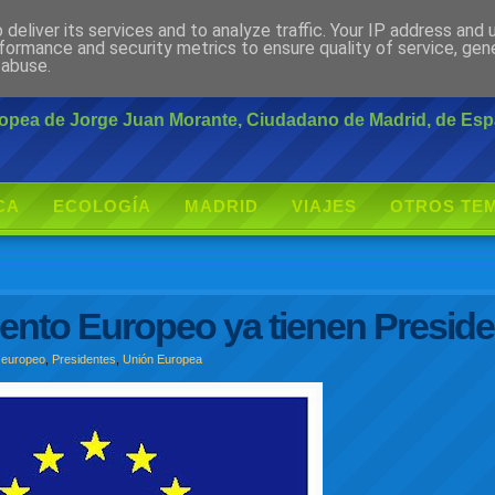
deliver its services and to analyze traffic. Your IP address and
rante
formance and security metrics to ensure quality of service, ge
 abuse.
uropea de Jorge Juan Morante, Ciudadano de Madrid, de Es
CA
ECOLOGÍA
MADRID
VIAJES
OTROS TE
ento Europeo ya tienen Presid
 europeo
,
Presidentes
,
Unión Europea