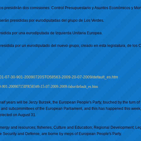
s presidirán dos comisiones: Control Presupuestario y Asuntos Económicos y Mon
erán presididas por eurodiputadas del grupo de Los Verdes.
sidida por una eurodiputada de Izquierda Unitaria Europea.
esidida por un eurodiputado del nuevo grupo, creado en esta legislatura, de los
7-201-07-30-901-20090720STO58563-2009-20-07-2009/default_es.htm
29-901-20090715IPR58349-15-07-2009-2009-false/default_es.htm
 half years will be Jerzy Burzek, the European People's Party, touched by the turn of 
es and subcommittees of the European Parliament, and this has happened this week, 
elected on August 31.
 energy and resources; fisheries; Culture and Education; Regional Development; Leg
 the Security and Defense, are borne by meps of European People's Party.