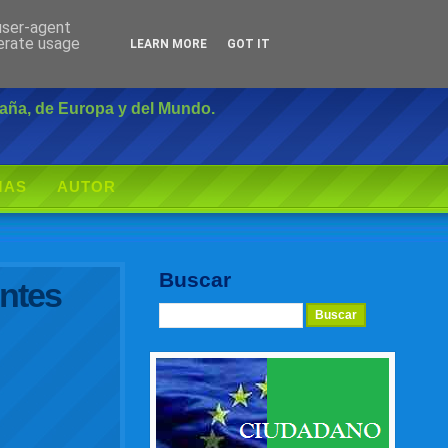
 user-agent
Inicio
|
Login
nerate usage
LEARN MORE
GOT IT
paña, de Europa y del Mundo.
MAS
AUTOR
Buscar
entes