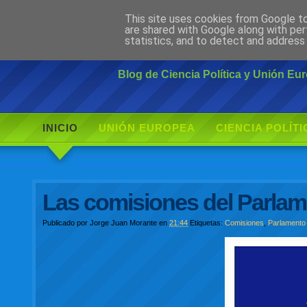
This site uses cookies from Google to 
Ciudadano Mo
are shared with Google along with per
statistics, and to detect and address
Blog de Ciencia Política y Unión E
INICIO
UNIÓN EUROPEA
CIENCIA POLÍTI
Las comisiones del Parlam
Publicado por
Jorge Juan Morante
en
21:44
Etiquetas:
Comisiones
,
Parlamento