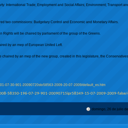
ty: International Trade; Employment and Social Affairs; Environment; Transport an
red two commissions: Budgetary Control and Economic and Monetary Affairs.
ghts will be chaired by parliament of the group of the Greens.
ired by an mep of European United Left.
chaired by an mep of the new group, created in this legislature, the Conservativ
-201-07-30-901-20090720sto58563-2009-20-07-2009/default_es.htm
/008-58350-196-07-29-901-20090715ipr58349-15-07-2009-2009-false/d
domingo, 26 de julio d