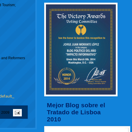
d Tourism;
es and Reformers
efault_
Mejor Blog sobre el
Tratado de Lisboa
e 2009
2010