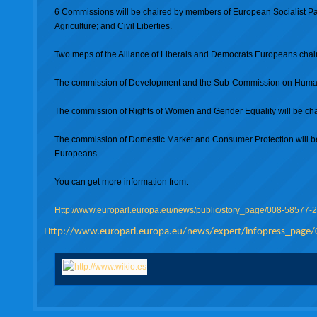
6 Commissions will be chaired by members of European Socialist Par
Agriculture; and Civil Liberties.
Two meps of the Alliance of Liberals and Democrats Europeans chai
The commission of Development and the Sub-Commission on Human Ri
The commission of Rights of Women and Gender Equality will be cha
The commission of Domestic Market and Consumer Protection will be 
Europeans.
You can get more information from:
Http://www.europarl.europa.eu/news/public/story_page/008-58577
Http://www.europarl.europa.eu/news/expert/infopress_page