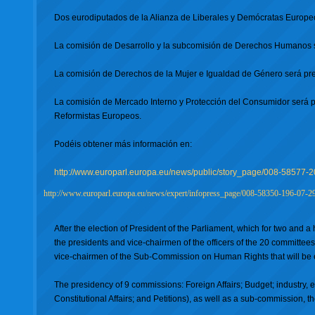
Dos eurodiputados de la Alianza de Liberales y Demócratas Europeo
La comisión de Desarrollo y la subcomisión de Derechos Humanos s
La comisión de Derechos de la Mujer e Igualdad de Género será pre
La comisión de Mercado Interno y Protección del Consumidor será pr
Reformistas Europeos.
Podéis obtener más información en:
http://www.europarl.europa.eu/news/public/story_page/008-5857
http://www.europarl.europa.eu/news/expert/infopress_page/008-58350-196-07-
After the election of President of the Parliament, which for two and a
the presidents and vice-chairmen of the officers of the 20 committe
vice-chairmen of the Sub-Commission on Human Rights that will be 
The presidency of 9 commissions: Foreign Affairs; Budget; industry,
Constitutional Affairs; and Petitions), as well as a sub-commission,