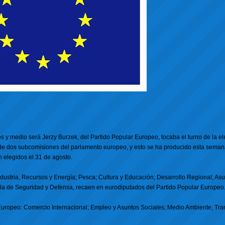
s y medio será Jerzy Burzek, del Partido Popular Europeo, tocaba el turno de la el
 de dos subcomisiones del parlamento europeo, y esto se ha producido esta semana
elegidos el 31 de agosto.
ndustria, Recursos y Energía; Pesca; Cultura y Educación; Desarrollo Regional; As
 la de Seguridad y Defensa, recaen en eurodiputados del Partido Popular Europeo
 Europeo: Comercio Internacional; Empleo y Asuntos Sociales; Medio Ambiente; Tra