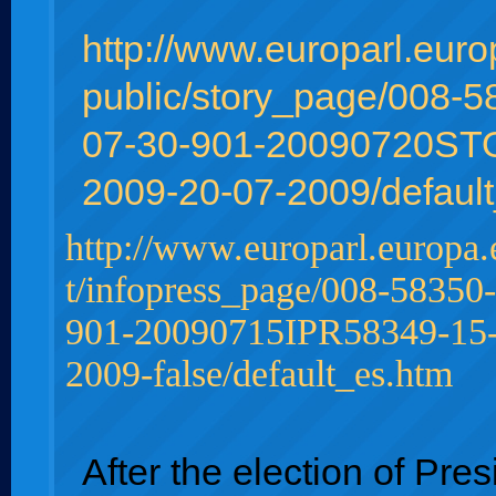
http://www.europarl.eur
public/story_page/008-5
07-30-901-20090720ST
2009-20-07-2009/defaul
http://www.europarl.europa
t/infopress_page/008-58350
901-20090715IPR58349-15-
2009-false/default_es.htm
After the election of Pres