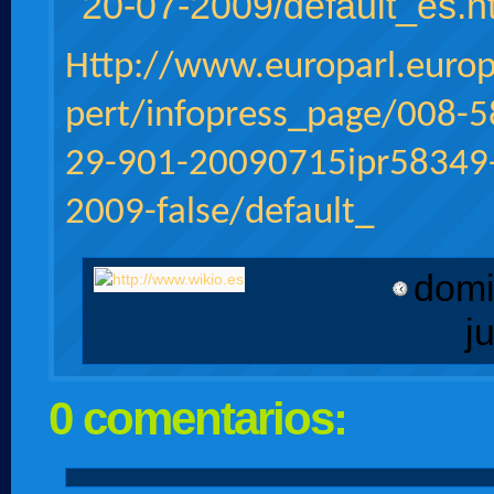
20-07-2009/default_es.h
Http://www.europarl.euro
pert/infopress_page/008-
29-901-20090715ipr58349
2009-false/default_
domi
j
0 comentarios: