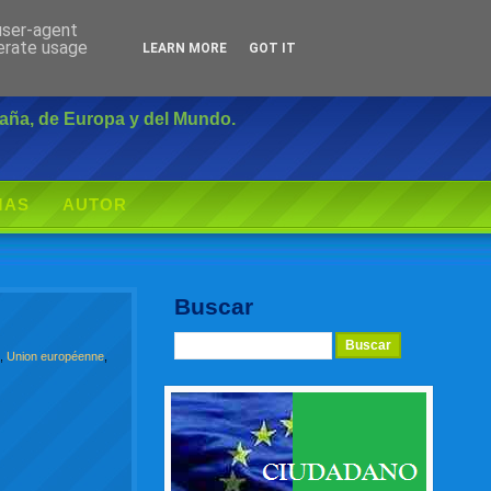
 user-agent
Inicio
|
Login
nerate usage
LEARN MORE
GOT IT
paña, de Europa y del Mundo.
MAS
AUTOR
Buscar
a
,
Union européenne
,