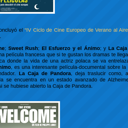
concluyó el
“IV Ciclo de Cine Europeo de Verano al Aire
.
me
;
Sweet Rush
;
El Esfuerzo y el Ánimo
; y
La Caja
a película francesa que si te gustan los dramas te llega
laca donde la vida de una actriz polaca se va entrela
Ánimo
, es una interesante película-documental sobre la
undador.
La Caja de Pandora
, deja traslucir como, 
la se encuentra en un estado avanzado de Alzheimer
si se hubiese abierto la Caja de Pandora.