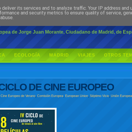
deliver its services and to analyze traffic. Your IP address and
rante
formance and security metrics to ensure quality of service, ge
 abuse.
uropea de Jorge Juan Morante, Ciudadano de Madrid, de Es
CA
ECOLOGÍA
MADRID
VIAJES
OTROS TE
CICLO DE CINE EUROPEO
e Cine Europeo de Verano
,
Comisión Europea
,
European Union
,
Séptimo Vicio
,
Unión Europe