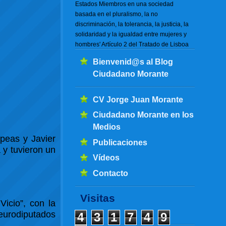
Estados Miembros en una sociedad
basada en el pluralismo, la no
discriminación, la tolerancia, la justicia, la
solidaridad y la igualdad entre mujeres y
hombres' Artículo 2 del Tratado de Lisboa
Bienvenid@s al Blog
Ciudadano Morante
CV Jorge Juan Morante
Ciudadano Morante en los
Medios
opeas y Javier
Publicaciones
 y tuvieron un
Vídeos
Contacto
Visitas
Vicio”, con la
 eurodiputados
4
3
1
7
4
9