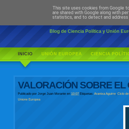
This site uses cookies from Google to 
Ciudadano Mo
are shared with Google along with per
statistics, and to detect and address
Blog de Ciencia Política y Unión E
INICIO
UNIÓN EUROPEA
CIENCIA POLÍTI
VALORACIÓN SOBRE EL 
Publicado por
Jorge Juan Morante
en
10:07
Etiquetas:
Arantxa Aguirre
,
Ciclo d
Unione Europea