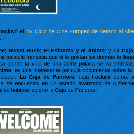
concluyó el
“IV Ciclo de Cine Europeo de Verano al Aire
.
me
;
Sweet Rush
;
El Esfuerzo y el Ánimo
; y
La Caja
a película francesa que si te gustan los dramas te llega
laca donde la vida de una actriz polaca se va entrela
Ánimo
, es una interesante película-documental sobre la
undador.
La Caja de Pandora
, deja traslucir como, 
la se encuentra en un estado avanzado de Alzheimer
si se hubiese abierto la Caja de Pandora.