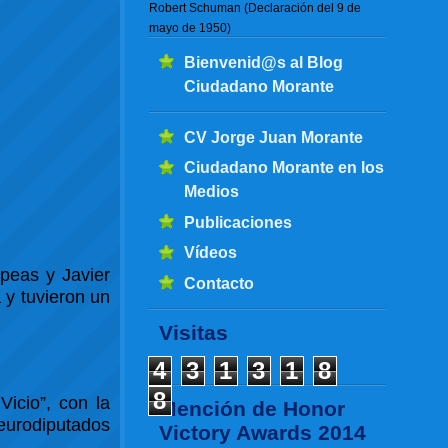
Robert Schuman (Declaración del 9 de
mayo de 1950)
Bienvenid@s al Blog
Ciudadano Morante
CV Jorge Juan Morante
Ciudadano Morante en los
Medios
Publicaciones
Vídeos
opeas y Javier
Contacto
 y tuvieron un
Visitas
4
3
1
3
1
8
8
Vicio”, con la
Mención de Honor
 eurodiputados
Victory Awards 2014