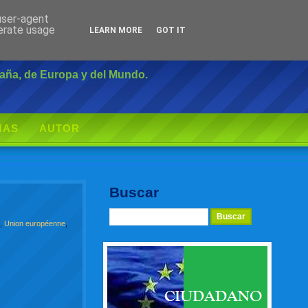
 user-agent
Inicio
|
Login
nerate usage
LEARN MORE
GOT IT
paña, de Europa y del Mundo.
MAS
AUTOR
Buscar
a
,
Union européenne
,