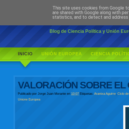
This site uses cookies from Google to 
Ciudadano Mo
are shared with Google along with per
statistics, and to detect and address
Blog de Ciencia Política y Unión E
INICIO
UNIÓN EUROPEA
CIENCIA POLÍTI
VALORACIÓN SOBRE EL 
Publicado por
Jorge Juan Morante
en
10:07
Etiquetas:
Arantxa Aguirre
,
Ciclo d
Unione Europea