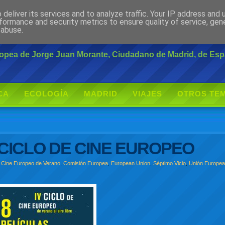
deliver its services and to analyze traffic. Your IP address and
rante
formance and security metrics to ensure quality of service, ge
 abuse.
uropea de Jorge Juan Morante, Ciudadano de Madrid, de Es
CA
ECOLOGÍA
MADRID
VIAJES
OTROS TE
CICLO DE CINE EUROPEO
e Cine Europeo de Verano
,
Comisión Europea
,
European Union
,
Séptimo Vicio
,
Unión Europe