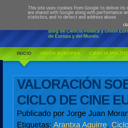
This site uses cookies from Google to deliver its 
Ciudadano Mo
are shared with Google along with performance an
statistics, and to detect and address abuse.
LE
Blog de Ciencia Política y Unión Eu
de Europa y del Mundo.
INICIO
UNIÓN EUROPEA
CIENCIA POLÍTI
AUTOR
VALORACIÓN SOB
CICLO DE CINE 
Publicado por
Jorge Juan Moran
Etiquetas:
Arantxa Aguirre
,
Cicl