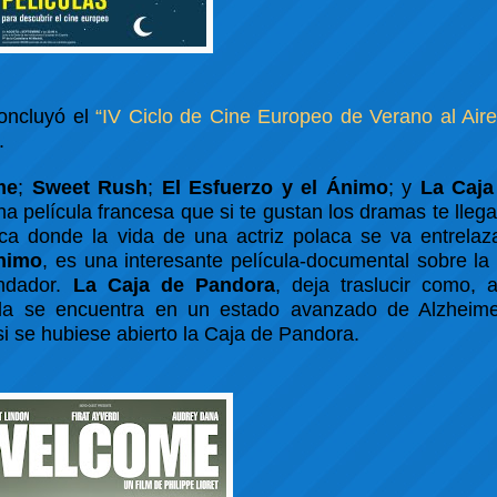
concluyó el
“IV Ciclo de Cine Europeo de Verano al Aire
.
me
;
Sweet Rush
;
El Esfuerzo y el Ánimo
; y
La Caja
a película francesa que si te gustan los dramas te llega
laca donde la vida de una actriz polaca se va entrela
Ánimo
, es una interesante película-documental sobre la
undador.
La Caja de Pandora
, deja traslucir como, 
la se encuentra en un estado avanzado de Alzheimer
si se hubiese abierto la Caja de Pandora.