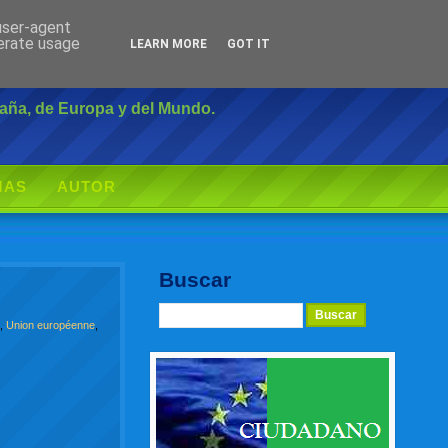
 user-agent
Inicio
|
Login
nerate usage
LEARN MORE
GOT IT
paña, de Europa y del Mundo.
MAS
AUTOR
Buscar
a
,
Union européenne
,