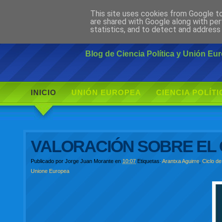
This site uses cookies from Google to 
Ciudadano Mo
are shared with Google along with per
statistics, and to detect and address
Blog de Ciencia Política y Unión E
INICIO
UNIÓN EUROPEA
CIENCIA POLÍTI
VALORACIÓN SOBRE EL 
Publicado por
Jorge Juan Morante
en
10:07
Etiquetas:
Arantxa Aguirre
,
Ciclo d
Unione Europea