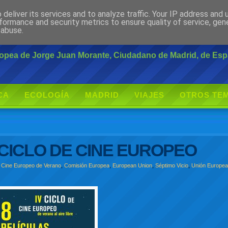
deliver its services and to analyze traffic. Your IP address and
rante
formance and security metrics to ensure quality of service, ge
 abuse.
uropea de Jorge Juan Morante, Ciudadano de Madrid, de Es
CA
ECOLOGÍA
MADRID
VIAJES
OTROS TE
CICLO DE CINE EUROPEO
e Cine Europeo de Verano
,
Comisión Europea
,
European Union
,
Séptimo Vicio
,
Unión Europe