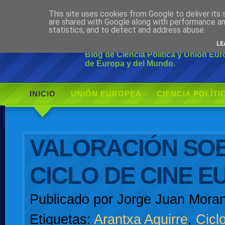
This site uses cookies from Google to deliver its 
Ciudadano Mo
are shared with Google along with performance an
statistics, and to detect and address abuse.
LE
Blog de Ciencia Política y Unión Eu
de Europa y del Mundo.
INICIO
UNIÓN EUROPEA
CIENCIA POLÍTI
AUTOR
VALORACIÓN SOB
CICLO DE CINE 
Publicado por
Jorge Juan Moran
Etiquetas:
Arantxa Aguirre
,
Cicl