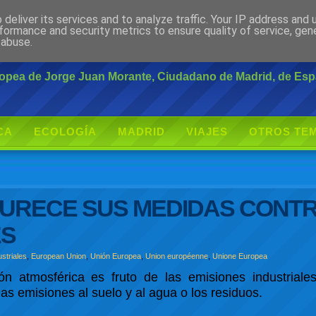
deliver its services and to analyze traffic. Your IP address and
rante
formance and security metrics to ensure quality of service, ge
 abuse.
uropea de Jorge Juan Morante, Ciudadano de Madrid, de Es
CA
ECOLOGÍA
MADRID
VIAJES
OTROS TE
DURECE SUS MEDIDAS CONTR
ES
striales
,
European Union
,
Unión Europea
,
Union européenne
,
Unione Europea
n atmosférica es fruto de las emisiones industrial
s emisiones al suelo y al agua o los residuos.