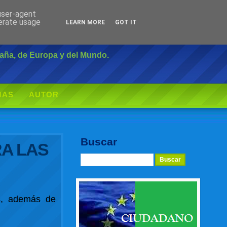
 user-agent
Inicio
|
Login
nerate usage
LEARN MORE
GOT IT
paña, de Europa y del Mundo.
MAS
AUTOR
Buscar
A LAS
es, además de