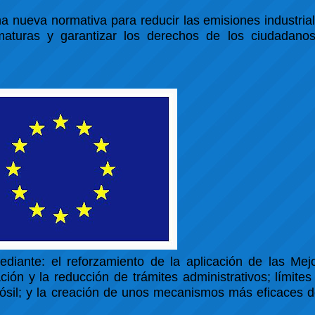
 nueva normativa para reducir las emisiones industria
maturas y garantizar los derechos de los ciudadanos
ediante: el reforzamiento de la aplicación de las Mej
ón y la reducción de trámites administrativos; límites
fósil; y la creación de unos mecanismos más eficaces d