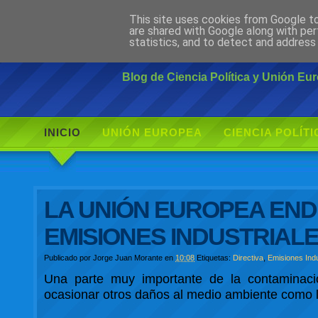
This site uses cookies from Google to 
Ciudadano Mo
are shared with Google along with per
statistics, and to detect and address
Blog de Ciencia Política y Unión E
INICIO
UNIÓN EUROPEA
CIENCIA POLÍTI
LA UNIÓN EUROPEA EN
EMISIONES INDUSTRIAL
Publicado por
Jorge Juan Morante
en
10:08
Etiquetas:
Directiva
,
Emisiones Indu
Una parte muy importante de la contaminació
ocasionar otros daños al medio ambiente como la