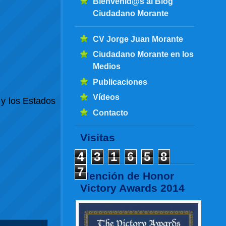
Bienvenid@s al Blog
Ciudadano Morante
CV Jorge Juan Morante
Ciudadano Morante en los
Medios
Publicaciones
Vídeos
 y los Estados
Contacto
Visitas
4
3
1
6
5
8
7
Mención de Honor
Victory Awards 2014