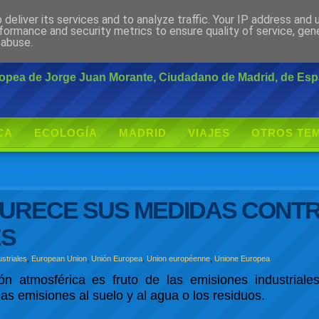
deliver its services and to analyze traffic. Your IP address and
rante
formance and security metrics to ensure quality of service, ge
 abuse.
uropea de Jorge Juan Morante, Ciudadano de Madrid, de Es
CA
ECOLOGÍA
MADRID
VIAJES
OTROS TE
DURECE SUS MEDIDAS CONTR
ES
striales
,
European Union
,
Unión Europea
,
Union européenne
,
Unione Europea
n atmosférica es fruto de las emisiones industrial
s emisiones al suelo y al agua o los residuos.