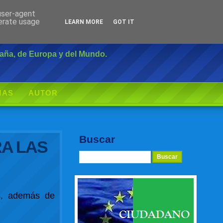
 user-agent
Inicio
|
Login
nerate usage
LEARN MORE
GOT IT
paña, de Europa y del Mundo.
MAS
AUTOR
Buscar
A LAS
es, además de