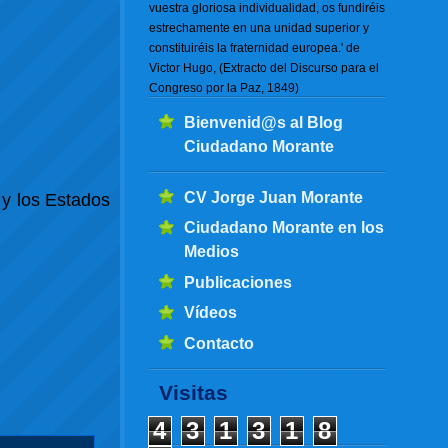
vuestra gloriosa individualidad, os fundiréis
estrechamente en una unidad superior y
constituiréis la fraternidad europea.' de
Victor Hugo, (Extracto del Discurso para el
Congreso por la Paz, 1849)
Bienvenid@s al Blog
Ciudadano Morante
CV Jorge Juan Morante
 y los Estados
Ciudadano Morante en los
Medios
Publicaciones
Vídeos
Contacto
Visitas
4
3
1
3
1
8