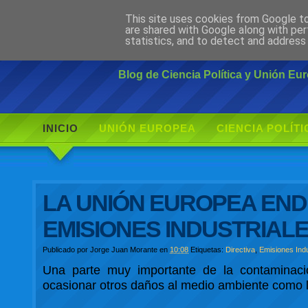
This site uses cookies from Google to 
Ciudadano Mo
are shared with Google along with per
statistics, and to detect and address
Blog de Ciencia Política y Unión E
INICIO
UNIÓN EUROPEA
CIENCIA POLÍTI
LA UNIÓN EUROPEA EN
EMISIONES INDUSTRIAL
Publicado por
Jorge Juan Morante
en
10:08
Etiquetas:
Directiva
,
Emisiones Indu
Una parte muy importante de la contaminació
ocasionar otros daños al medio ambiente como la