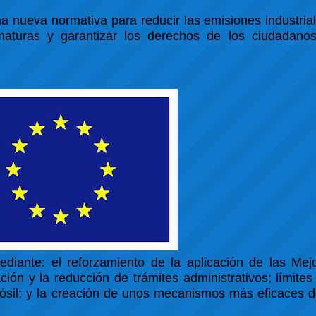
 nueva normativa para reducir las emisiones industria
maturas y garantizar los derechos de los ciudadanos
ediante: el reforzamiento de la aplicación de las Mej
ón y la reducción de trámites administrativos; límites
fósil; y la creación de unos mecanismos más eficaces d