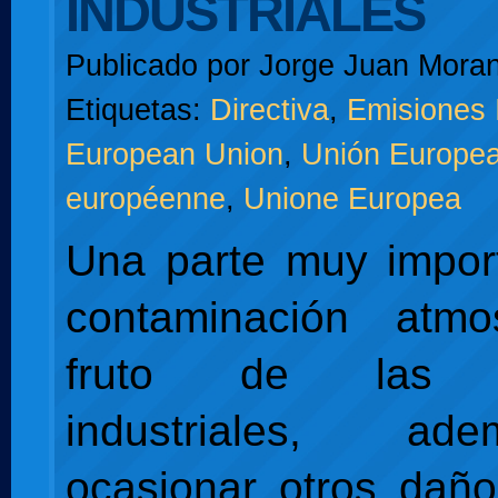
INDUSTRIALES
Publicado por
Jorge Juan Moran
Etiquetas:
Directiva
,
Emisiones 
European Union
,
Unión Europe
européenne
,
Unione Europea
Una parte muy impor
contaminación atmo
fruto de las e
industriales, a
ocasionar otros dañ