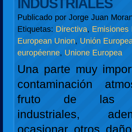
INDUSTRIALES
Publicado por
Jorge Juan Moran
Etiquetas:
Directiva
,
Emisiones 
European Union
,
Unión Europe
européenne
,
Unione Europea
Una parte muy impor
contaminación atmo
fruto de las e
industriales, a
ocasionar otros dañ