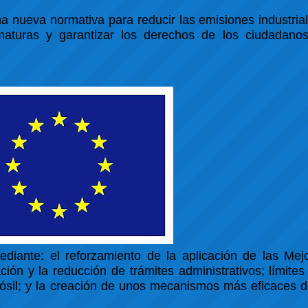
 nueva normativa para reducir las emisiones industria
maturas y garantizar los derechos de los ciudadanos
ediante: el reforzamiento de la aplicación de las Mej
ón y la reducción de trámites administrativos; límites
fósil; y la creación de unos mecanismos más eficaces d