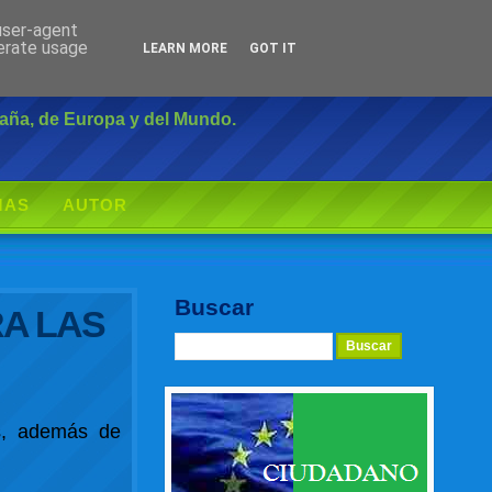
 user-agent
Inicio
|
Login
nerate usage
LEARN MORE
GOT IT
paña, de Europa y del Mundo.
MAS
AUTOR
Buscar
A LAS
es, además de