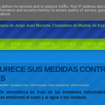
deliver its services and to analyze traffic. Your IP address and
rante
formance and security metrics to ensure quality of service, ge
 abuse.
uropea de Jorge Juan Morante, Ciudadano de Madrid, de Es
CA
ECOLOGÍA
MADRID
VIAJES
OTROS TE
DURECE SUS MEDIDAS CONTR
ES
striales
,
European Union
,
Unión Europea
,
Union européenne
,
Unione Europea
n atmosférica es fruto de las emisiones industrial
s emisiones al suelo y al agua o los residuos.