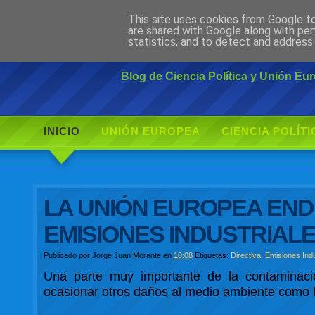
This site uses cookies from Google to 
Ciudadano Mo
are shared with Google along with per
statistics, and to detect and address
Blog de Ciencia Política y Unión E
INICIO
UNIÓN EUROPEA
CIENCIA POLÍTI
LA UNIÓN EUROPEA EN
EMISIONES INDUSTRIAL
Publicado por
Jorge Juan Morante
en
10:08
Etiquetas:
Directiva
,
Emisiones Indu
Una parte muy importante de la contaminació
ocasionar otros daños al medio ambiente como la