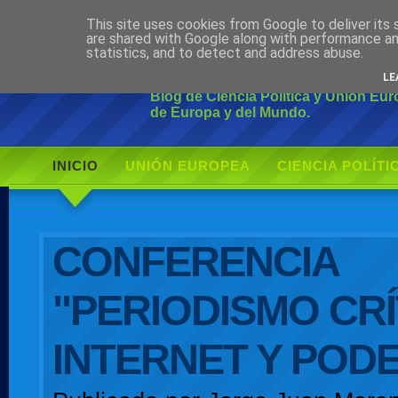
This site uses cookies from Google to deliver its 
Ciudadano Mo
are shared with Google along with performance an
statistics, and to detect and address abuse.
LE
Blog de Ciencia Política y Unión Eu
de Europa y del Mundo.
INICIO
UNIÓN EUROPEA
CIENCIA POLÍTI
AUTOR
CONFERENCIA
"PERIODISMO CRÍ
INTERNET Y POD