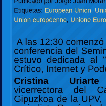
Publicado por
Jorge Juan Moran
Etiquetas:
European Union
,
Uni
Union européenne
,
Unione Eur
A las
12:30 comenzó 
conferencia del Semi
estuvo dedicada al 
Crítico, Internet y Pod
Cristina Uriart
vicerrectora del 
Gipuzkoa de la UPV, 