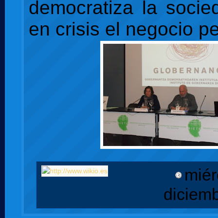
democratiza la soci
en crisis el negocio pe
miér
diciem