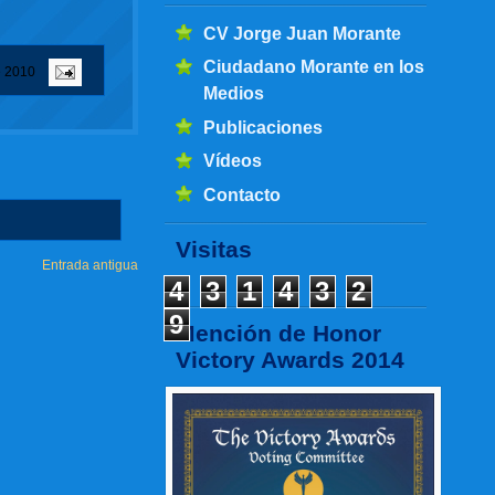
CV Jorge Juan Morante
Ciudadano Morante en los
e 2010
Medios
Publicaciones
Vídeos
Contacto
Visitas
Entrada antigua
4
3
1
4
3
2
9
Mención de Honor
Victory Awards 2014