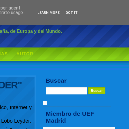
 user-agent
Inicio
|
Login
nerate usage
LEARN MORE
GOT IT
paña, de Europa y del Mundo.
MAS
AUTOR
Buscar
ODER"
co, Internet y
Miembro de UEF
Madrid
 Lobo Leyder.