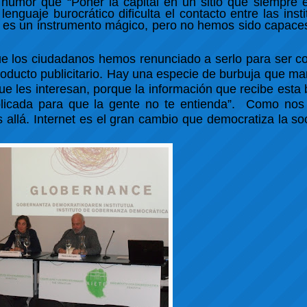
umor que “Poner la capital en un sitio que siempre es
nguaje burocrático dificulta el contacto entre las insti
 es un instrumento mágico, pero no hemos sido capaces
e los ciudadanos hemos renunciado a serlo para ser c
oducto publicitario. Hay una especie de burbuja que ma
ue les interesan, porque la información que recibe esta 
mplicada para que la gente no te entienda”. Como no
allá. Internet es el gran cambio que democratiza la s