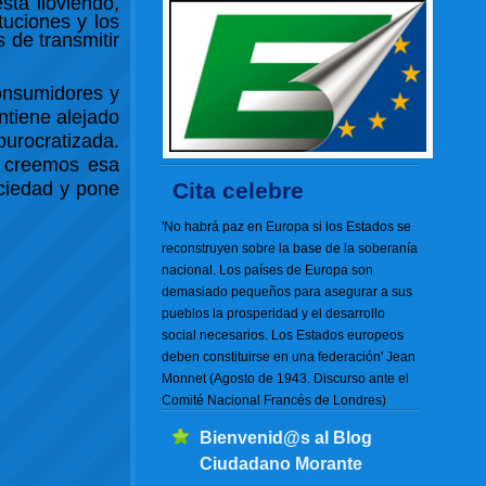
tá lloviendo,
tuciones y los
 de transmitir
onsumidores y
ntiene alejado
burocratizada.
s creemos esa
ociedad y pone
Cita celebre
'No habrá paz en Europa si los Estados se
reconstruyen sobre la base de la soberanía
nacional. Los países de Europa son
demasiado pequeños para asegurar a sus
pueblos la prosperidad y el desarrollo
social necesarios. Los Estados europeos
deben constituirse en una federación' Jean
Monnet (Agosto de 1943. Discurso ante el
Comité Nacional Francés de Londres)
Bienvenid@s al Blog
Ciudadano Morante