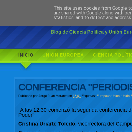
This site uses cookies from Google to 
Ciudadano Mo
are shared with Google along with per
statistics, and to detect and address
Blog de Ciencia Política y Unión E
INICIO
UNIÓN EUROPEA
CIENCIA POLÍTI
CONFERENCIA "PERIODIS
Publicado por
Jorge Juan Morante
en
13:01
Etiquetas:
European Union
,
Unión 
A las
12:30 comenzó la segunda conferencia del
Poder"
Cristina Uriarte Toledo
, vicerrectora del Camp