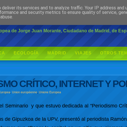
deliver its services and to analyze traffic. Your IP address and
rante
formance and security metrics to ensure quality of service, ge
 abuse.
uropea de Jorge Juan Morante, Ciudadano de Madrid, de Es
CA
ECOLOGÍA
MADRID
VIAJES
OTROS TE
MO CRÍTICO, INTERNET Y P
Europea
,
Union européenne
,
Unione Europea
 Seminario y que estuvo dedicada al "Periodismo Críti
us de Gipuzkoa de la UPV, presentó al periodista Ramón