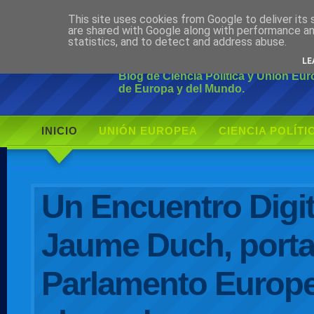
This site uses cookies from Google to deliver its 
Ciudadano Mo
are shared with Google along with performance an
statistics, and to detect and address abuse.
LE
Blog de Ciencia Política y Unión Eu
de Europa y del Mundo.
INICIO
UNIÓN EUROPEA
CIENCIA POLÍTI
AUTOR
Un Encuentro Digit
Jaume Duch, porta
Parlamento Europe