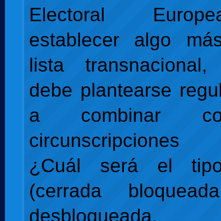
Electoral Euro
establecer algo m
lista transnacional
debe plantearse regu
a combinar co
circunscripciones
¿Cuál será el tip
(cerrada bloquead
desbloqueada, a