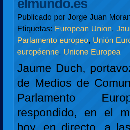
elmundo.es
Publicado por
Jorge Juan Moran
Etiquetas:
European Union
,
Jau
Parlamento europeo
,
Unión Eur
européenne
,
Unione Europea
Jaume Duch, portavoz
de Medios de Comuni
Parlamento Eur
respondido, en el m
hoy, en directo, a la