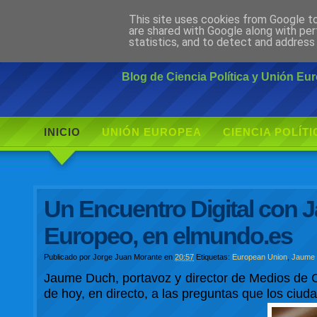
This site uses cookies from Google to 
Ciudadano Mo
are shared with Google along with per
statistics, and to detect and address
Blog de Ciencia Política y Unión E
INICIO
UNIÓN EUROPEA
CIENCIA POLÍTI
Un Encuentro Digital con 
Europeo, en elmundo.es
Publicado por
Jorge Juan Morante
en
20:57
Etiquetas:
European Union
,
Jaume
Jaume Duch, portavoz y director de Medios de 
de hoy, en directo, a las preguntas que los ciu