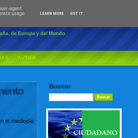
 user-agent
Inicio
|
Login
nerate usage
LEARN MORE
GOT IT
paña, de Europa y del Mundo.
MAS
AUTOR
Buscar
amento
n el mediodía