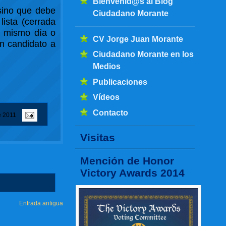
Bienvenid@s al Blog
 sino que debe
Ciudadano Morante
ista (cerrada
, mismo día o
CV Jorge Juan Morante
un candidato a
Ciudadano Morante en los
Medios
Publicaciones
Vídeos
Contacto
e 2011
Visitas
Mención de Honor
Victory Awards 2014
Entrada antigua