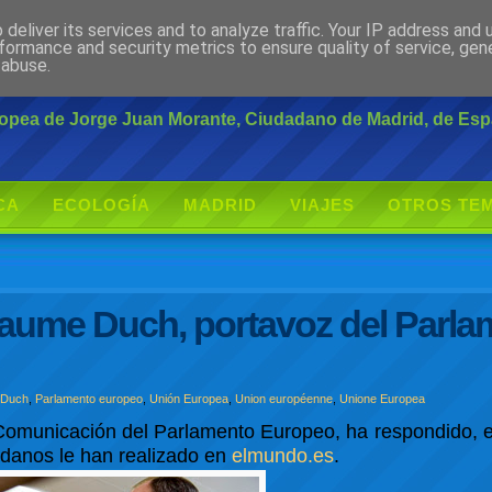
deliver its services and to analyze traffic. Your IP address and
rante
formance and security metrics to ensure quality of service, ge
 abuse.
uropea de Jorge Juan Morante, Ciudadano de Madrid, de Es
CA
ECOLOGÍA
MADRID
VIAJES
OTROS TE
Jaume Duch, portavoz del Parl
 Duch
,
Parlamento europeo
,
Unión Europea
,
Union européenne
,
Unione Europea
Comunicación del Parlamento Europeo, ha respondido, e
dadanos le han realizado en
elmundo.es
.