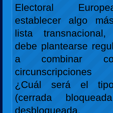
Electoral Euro
establecer algo m
lista transnacional
debe plantearse regu
a combinar co
circunscripciones
¿Cuál será el tip
(cerrada bloquead
desbloqueada, a