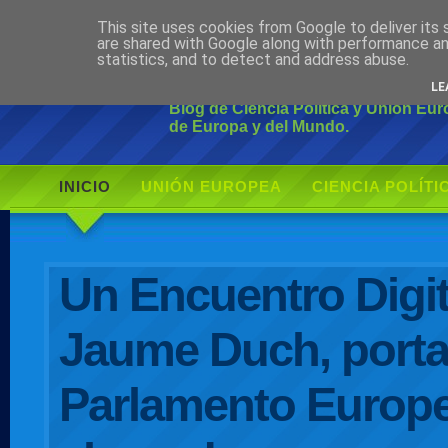
This site uses cookies from Google to deliver its 
Ciudadano Mo
are shared with Google along with performance an
statistics, and to detect and address abuse.
LE
Blog de Ciencia Política y Unión Eu
de Europa y del Mundo.
INICIO
UNIÓN EUROPEA
CIENCIA POLÍTI
AUTOR
Un Encuentro Digit
Jaume Duch, porta
Parlamento Europe