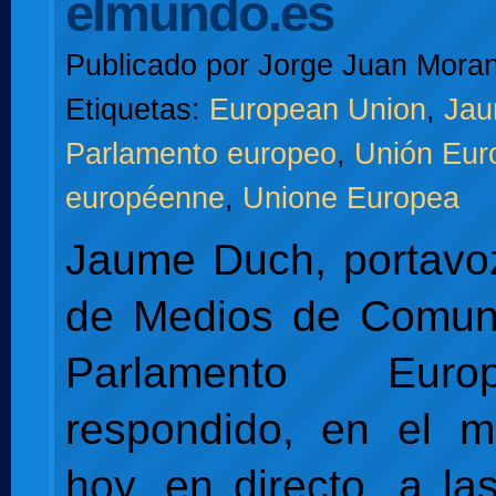
elmundo.es
Publicado por
Jorge Juan Moran
Etiquetas:
European Union
,
Jau
Parlamento europeo
,
Unión Eur
européenne
,
Unione Europea
Jaume Duch, portavoz
de Medios de Comuni
Parlamento Eur
respondido, en el m
hoy, en directo, a la