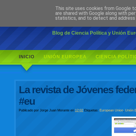
This site uses cookies from Google to 
Ciudadano Mo
are shared with Google along with per
statistics, and to detect and address
Blog de Ciencia Política y Unión E
INICIO
UNIÓN EUROPEA
CIENCIA POLÍTI
La revista de Jóvenes fede
#eu
Publicado por
Jorge Juan Morante
en
12:02
Etiquetas:
European Union
,
Unión 