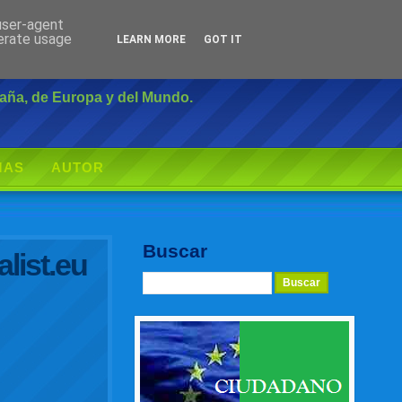
 user-agent
Inicio
|
Login
nerate usage
LEARN MORE
GOT IT
paña, de Europa y del Mundo.
MAS
AUTOR
Buscar
list.eu