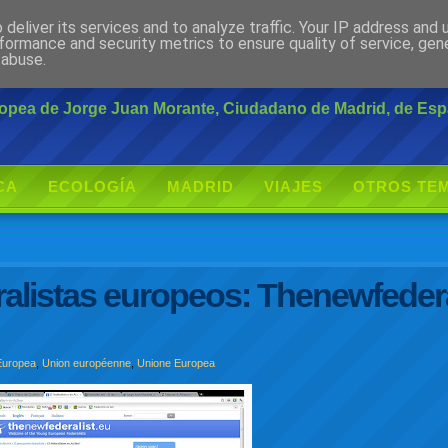
deliver its services and to analyze traffic. Your IP address and
rante
formance and security metrics to ensure quality of service, ge
 abuse.
uropea de Jorge Juan Morante, Ciudadano de Madrid, de Es
CA
ECOLOGÍA
MADRID
VIAJES
OTROS TE
ralistas europeos: Thenewfedera
Europea
,
Union européenne
,
Unione Europea