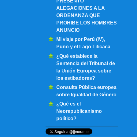
PRESENTO
ALEGACIONES A LA
ORDENANZA QUE
PROHIBE LOS HOMBRES
ANUNCIO
Mi viaje por Perú (IV),
Puno y el Lago Titicaca
¿Qué establece la
Sentencia del Tribunal de
la Unión Europea sobre
los estibadores?
Consulta Pública europea
sobre Igualdad de Género
¿Qué es el
Neorepublicanismo
político?