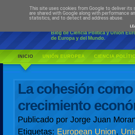
This site uses cookies from Google to deliver its 
Ciudadano Mo
are shared with Google along with performance an
statistics, and to detect and address abuse.
LE
Blog de Ciencia Política y Unión Eu
de Europa y del Mundo.
INICIO
UNIÓN EUROPEA
CIENCIA POLÍTI
AUTOR
La cohesión como
crecimiento econ
Publicado por
Jorge Juan Moran
Etiquetas:
European Union
,
Uni