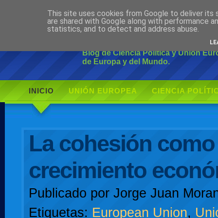
This site uses cookies from Google to deliver its 
Ciudadano Mo
are shared with Google along with performance an
statistics, and to detect and address abuse.
LE
Blog de Ciencia Política y Unión Eu
de Europa y del Mundo.
INICIO
UNIÓN EUROPEA
CIENCIA POLÍTI
AUTOR
La cohesión como
crecimiento econ
Publicado por
Jorge Juan Moran
Etiquetas:
European Union
,
Uni