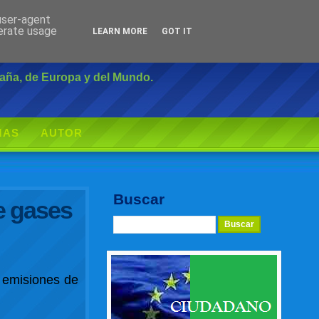
 user-agent
Inicio
|
Login
nerate usage
LEARN MORE
GOT IT
paña, de Europa y del Mundo.
MAS
AUTOR
Buscar
e gases
s emisiones de