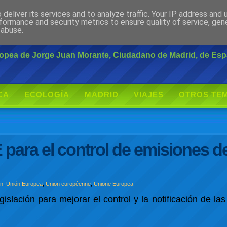
deliver its services and to analyze traffic. Your IP address and
rante
formance and security metrics to ensure quality of service, ge
 abuse.
uropea de Jorge Juan Morante, Ciudadano de Madrid, de Es
CA
ECOLOGÍA
MADRID
VIAJES
OTROS TE
para el control de emisiones d
on
,
Unión Europea
,
Union européenne
,
Unione Europea
lación para mejorar el control y la notificación de la