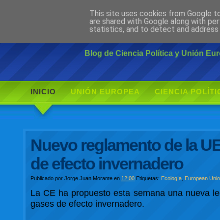
This site uses cookies from Google to 
Ciudadano Mo
are shared with Google along with per
statistics, and to detect and address
Blog de Ciencia Política y Unión E
INICIO
UNIÓN EUROPEA
CIENCIA POLÍTI
Nuevo reglamento de la UE 
de efecto invernadero
Publicado por
Jorge Juan Morante
en
12:00
Etiquetas:
Ecología
,
European Uni
La CE ha propuesto esta semana una nueva legis
gases de efecto invernadero.