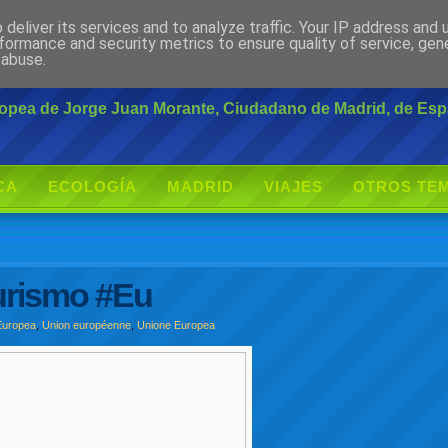
deliver its services and to analyze traffic. Your IP address and
rante
formance and security metrics to ensure quality of service, ge
 abuse.
uropea de Jorge Juan Morante, Ciudadano de Madrid, de Es
CA
ECOLOGÍA
MADRID
VIAJES
OTROS TE
Turismo #Eu
Europea
,
Union européenne
,
Unione Europea