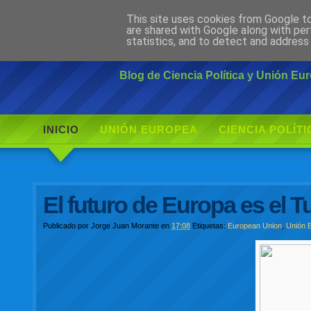
This site uses cookies from Google to 
Ciudadano Mo
are shared with Google along with per
statistics, and to detect and address
Blog de Ciencia Política y Unión E
INICIO
UNIÓN EUROPEA
CIENCIA POLÍTI
El futuro de Europa es el 
Publicado por
Jorge Juan Morante
en
17:08
Etiquetas:
European Union
,
Unión 