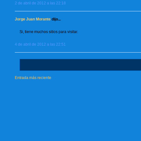
2 de abril de 2012 a las 22:18
Jorge Juan Morante
dijo...
Si, tiene muchos sitios para visitar.
4 de abril de 2012 a las 22:51
Entrada más reciente