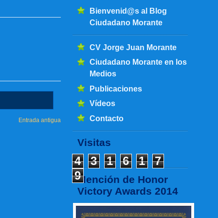
Bienvenid@s al Blog
Ciudadano Morante
CV Jorge Juan Morante
Ciudadano Morante en los
Medios
Publicaciones
Vídeos
Contacto
Entrada antigua
Visitas
4
3
1
6
1
7
9
Mención de Honor
Victory Awards 2014