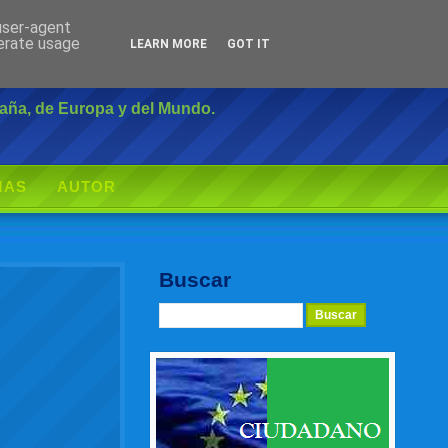
 user-agent
Inicio
|
Login
nerate usage
LEARN MORE
GOT IT
paña, de Europa y del Mundo.
MAS
AUTOR
Buscar