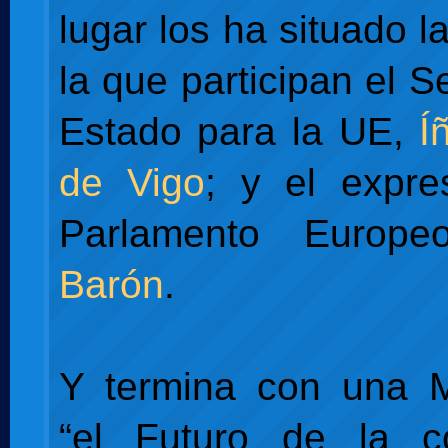
lugar los ha situado la
la que participan el S
Estado para la UE,
Íñ
de Vigo
; y el expre
Parlamento Europ
Barón
.
Y termina con una 
“el Futuro de la co