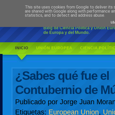
This site uses cookies from Google to deliver its 
Ciudadano Mo
are shared with Google along with performance an
statistics, and to detect and address abuse.
LE
Blog de Ciencia Política y Unión Eu
de Europa y del Mundo.
INICIO
UNIÓN EUROPEA
CIENCIA POLÍTI
AUTOR
¿Sabes qué fue el
Contubernio de M
Publicado por
Jorge Juan Moran
Etiquetas:
European Union
,
Uni