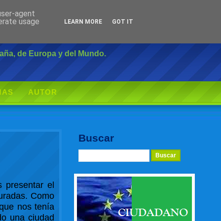
 user-agent
Inicio
|
Login
nerate usage
LEARN MORE
GOT IT
paña, de Europa y del Mundo.
MAS
AUTOR
Buscar
 presentar el
cturadas. Como
 que nos tenía
ido una ciudad