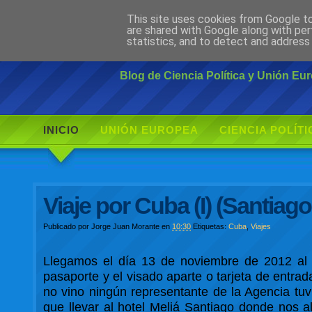
This site uses cookies from Google to 
Ciudadano Mo
are shared with Google along with per
statistics, and to detect and address
Blog de Ciencia Política y Unión E
INICIO
UNIÓN EUROPEA
CIENCIA POLÍTI
Viaje por Cuba (I) (Santiag
Publicado por
Jorge Juan Morante
en
10:30
Etiquetas:
Cuba
,
Viajes
Llegamos el día 13 de noviembre de 2012 al 
pasaporte y el visado aparte o tarjeta de entra
no vino ningún representante de la Agencia tuv
que llevar al hotel Meliá Santiago donde nos a