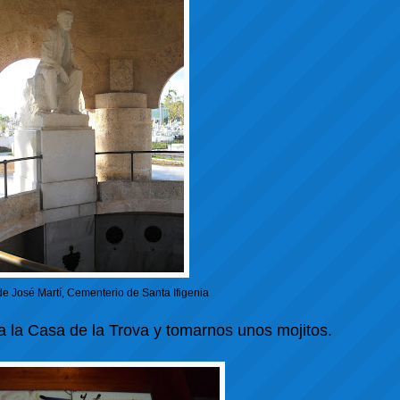
e José Martí, Cementerio de Santa Ifigenia
a la Casa de la Trova y tomarnos unos mojitos.