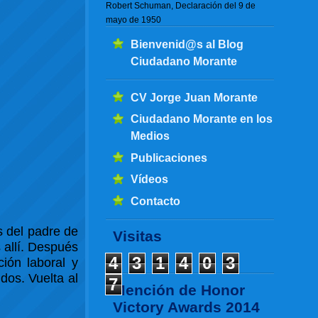
Robert Schuman, Declaración del 9 de
mayo de 1950
Bienvenid@s al Blog
Ciudadano Morante
CV Jorge Juan Morante
Ciudadano Morante en los
Medios
Publicaciones
Vídeos
Contacto
 del padre de
Visitas
 allí. Después
4
3
1
4
0
3
ción laboral y
dos. Vuelta al
7
Mención de Honor
Victory Awards 2014