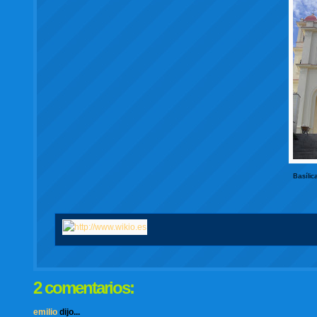
Basílic
2 comentarios:
emilio
dijo...