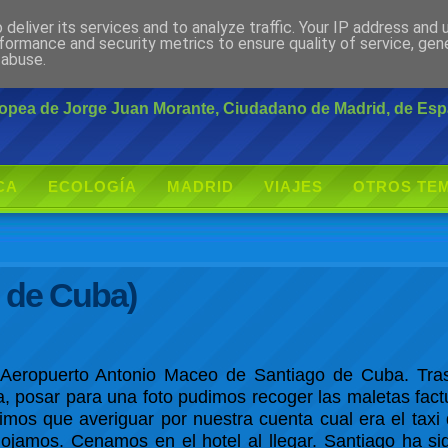
deliver its services and to analyze traffic. Your IP address and
rante
formance and security metrics to ensure quality of service, ge
 abuse.
uropea de Jorge Juan Morante, Ciudadano de Madrid, de Es
CA
ECOLOGÍA
MADRID
VIAJES
OTROS TE
o de Cuba)
Aeropuerto Antonio Maceo de Santiago de Cuba. Tras
da, posar para una foto pudimos recoger las maletas fa
imos que averiguar por nuestra cuenta cual era el taxi
lojamos. Cenamos en el hotel al llegar. Santiago ha s