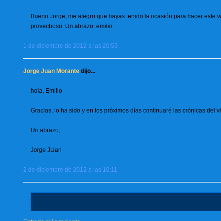
Bueno Jorge, me alegro que hayas tenido la ocasión para hacer este vi
provechoso. Un abrazo: emilio
1 de diciembre de 2012 a las 20:53
Jorge Juan Morante
dijo...
hola, Emilio
Gracias, lo ha sido y en los próximos días continuaré las crónicas del 
Un abrazo,
Jorge JUan
2 de diciembre de 2012 a las 10:11