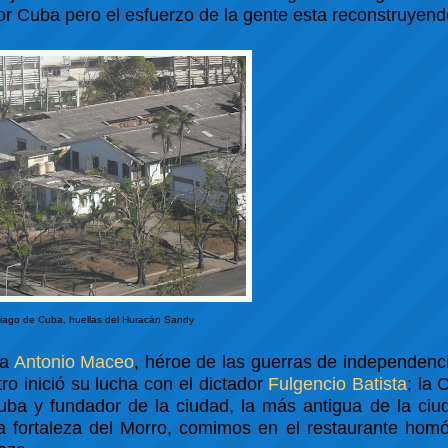
r Cuba pero el esfuerzo de la gente esta reconstruyendo
iago de Cuba, huellas del Huracán Sandy
 a
Antonio Maceo
, héroe de las guerras de independenc
o inició su lucha con el dictador
Fulgencio Batista
; la
uba y fundador de la ciudad, la más antigua de la ciu
la fortaleza del Morro, comimos en el restaurante hom