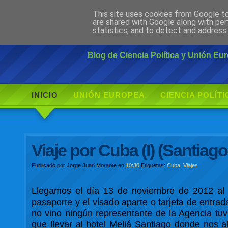
This site uses cookies from Google to 
Ciudadano Mo
are shared with Google along with per
statistics, and to detect and address
Blog de Ciencia Política y Unión E
INICIO
UNIÓN EUROPEA
CIENCIA POLÍTI
Viaje por Cuba (I) (Santiag
Publicado por
Jorge Juan Morante
en
10:30
Etiquetas:
Cuba
,
Viajes
Llegamos el día 13 de noviembre de 2012 al 
pasaporte y el visado aparte o tarjeta de entra
no vino ningún representante de la Agencia tuv
que llevar al hotel Meliá Santiago donde nos a