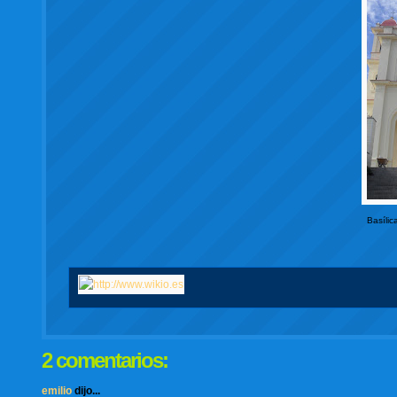
Basílic
2 comentarios:
emilio
dijo...