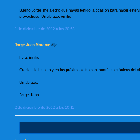
Bueno Jorge, me alegro que hayas tenido la ocasión para hacer este vi
provechoso. Un abrazo: emilio
1 de diciembre de 2012 a las 20:53
Jorge Juan Morante
dijo...
hola, Emilio
Gracias, lo ha sido y en los próximos días continuaré las crónicas del 
Un abrazo,
Jorge JUan
2 de diciembre de 2012 a las 10:11