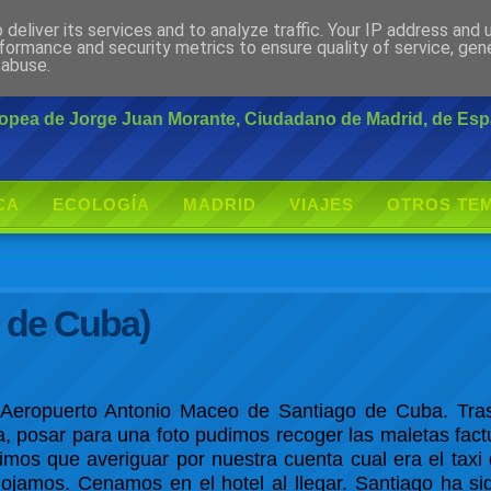
deliver its services and to analyze traffic. Your IP address and
rante
formance and security metrics to ensure quality of service, ge
 abuse.
uropea de Jorge Juan Morante, Ciudadano de Madrid, de Es
CA
ECOLOGÍA
MADRID
VIAJES
OTROS TE
o de Cuba)
Aeropuerto Antonio Maceo de Santiago de Cuba. Tras
da, posar para una foto pudimos recoger las maletas fa
imos que averiguar por nuestra cuenta cual era el taxi
lojamos. Cenamos en el hotel al llegar. Santiago ha s