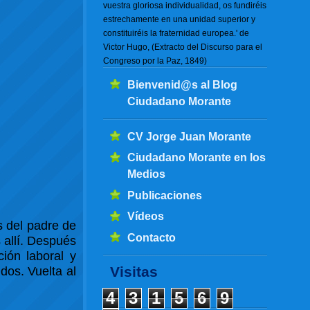
vuestra gloriosa individualidad, os fundiréis
estrechamente en una unidad superior y
constituiréis la fraternidad europea.' de
Victor Hugo, (Extracto del Discurso para el
Congreso por la Paz, 1849)
Bienvenid@s al Blog
Ciudadano Morante
CV Jorge Juan Morante
Ciudadano Morante en los
Medios
Publicaciones
Vídeos
 del padre de
Contacto
 allí. Después
ción laboral y
Visitas
dos. Vuelta al
4
3
1
5
6
9