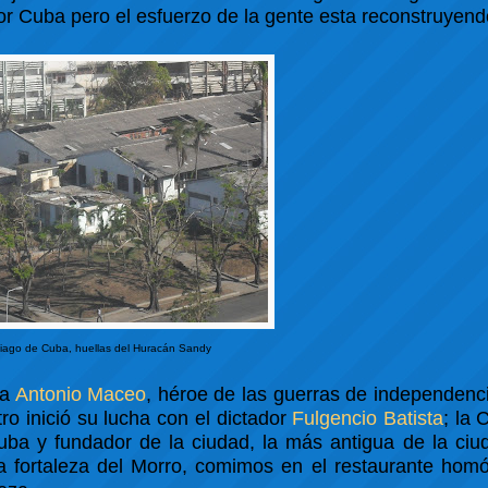
r Cuba pero el esfuerzo de la gente esta reconstruyendo
iago de Cuba, huellas del Huracán Sandy
 a
Antonio Maceo
, héroe de las guerras de independenc
o inició su lucha con el dictador
Fulgencio Batista
; la
uba y fundador de la ciudad, la más antigua de la ciu
la fortaleza del Morro, comimos en el restaurante hom