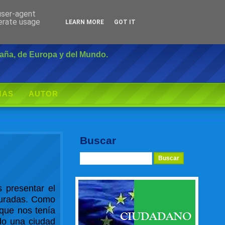
 user-agent
Inicio
|
Login
nerate usage
LEARN MORE
GOT IT
paña, de Europa y del Mundo.
MAS
AUTOR
Buscar
 presentar el
cturadas. Como
 que nos tenía
ido una ciudad