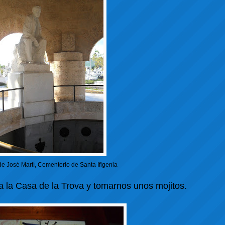
e José Martí, Cementerio de Santa Ifigenia
a la Casa de la Trova y tomarnos unos mojitos.