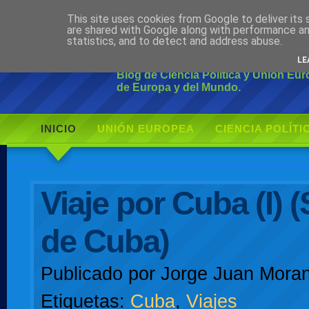
This site uses cookies from Google to deliver its 
Ciudadano Mo
are shared with Google along with performance an
statistics, and to detect and address abuse.
LE
Blog de Ciencia Política y Unión Eu
de Europa y del Mundo.
INICIO
UNIÓN EUROPEA
CIENCIA POLÍTI
AUTOR
Viaje por Cuba (I) 
de Cuba)
Publicado por
Jorge Juan Moran
Etiquetas:
Cuba
,
Viajes