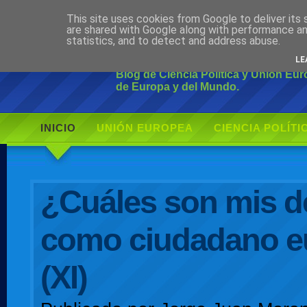
This site uses cookies from Google to deliver its 
Ciudadano Mo
are shared with Google along with performance an
statistics, and to detect and address abuse.
LE
Blog de Ciencia Política y Unión Eu
de Europa y del Mundo.
INICIO
UNIÓN EUROPEA
CIENCIA POLÍTI
AUTOR
¿Cuáles son mis d
como ciudadano e
(XI)