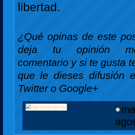
libertad.
¿Qué opinas de este pos
deja tu opinión m
comentario y si te gusta 
que le dieses difusión 
Twitter o Google+
ma
ago