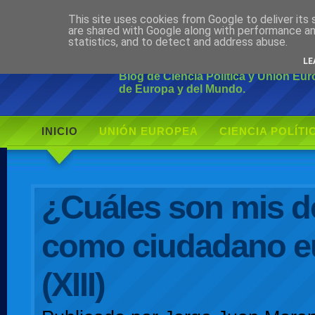
This site uses cookies from Google to deliver its 
Ciudadano Mo
are shared with Google along with performance an
statistics, and to detect and address abuse.
LE
Blog de Ciencia Política y Unión Eu
de Europa y del Mundo.
INICIO
UNIÓN EUROPEA
CIENCIA POLÍTI
AUTOR
¿Cuáles son mis d
como ciudadano e
(XIII)