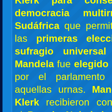
Klerk para cons
democracia multir
Sudáfrica
que permit
las
primeras elec
sufragio universa
Mandela
fue
elegido
por el parlamento
aquellas urnas.
Man
Klerk
recibieron con