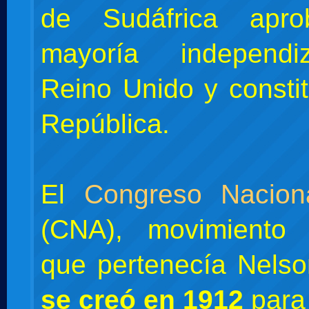
de Sudáfrica apro
mayoría independi
Reino Unido y consti
República.
El
Congreso Naciona
(CNA), movimiento p
que pertenecía Nels
se creó en 1912
para