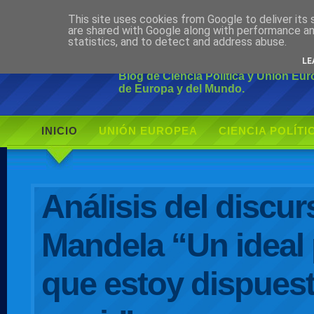
This site uses cookies from Google to deliver its 
Ciudadano Mo
are shared with Google along with performance an
statistics, and to detect and address abuse.
LE
Blog de Ciencia Política y Unión Eu
de Europa y del Mundo.
INICIO
UNIÓN EUROPEA
CIENCIA POLÍTI
AUTOR
Análisis del discur
Mandela “Un ideal 
que estoy dispuest