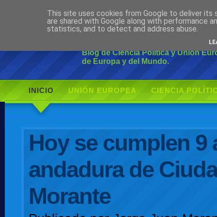
This site uses cookies from Google to deliver its 
Ciudadano Mo
are shared with Google along with performance an
statistics, and to detect and address abuse.
LE
Blog de Ciencia Política y Unión Eu
de Europa y del Mundo.
INICIO
UNIÓN EUROPEA
CIENCIA POLÍTI
AUTOR
Hoy se cumplen 9 
andadura de Ciud
Morante