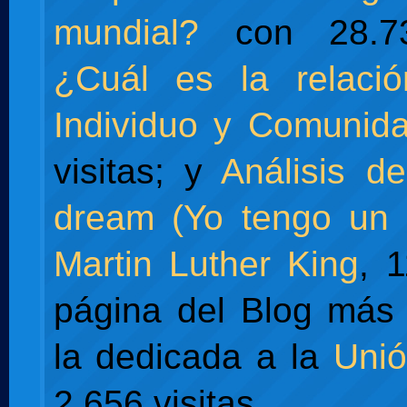
mundial?
con 28.738
¿Cuál es la relació
Individuo y Comunid
visitas; y
Análisis d
dream (Yo tengo un 
Martin Luther King
, 
página del Blog más 
la dedicada a la
Uni
2.656 visitas.