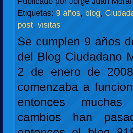
Publicado por
Jorge Juan Moran
Etiquetas:
9 años
,
blog
,
Ciudad
post
,
visitas
Se cumplen 9 años d
del Blog Ciudadano 
2 de enero de 2008
comenzaba a funcion
entonces muchas
cambios han pasa
entonces el blog 81