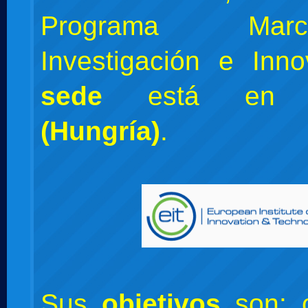
Programa Ma
Investigación e Inn
sede
está e
(Hungría)
.
Sus
objetivos
son: c