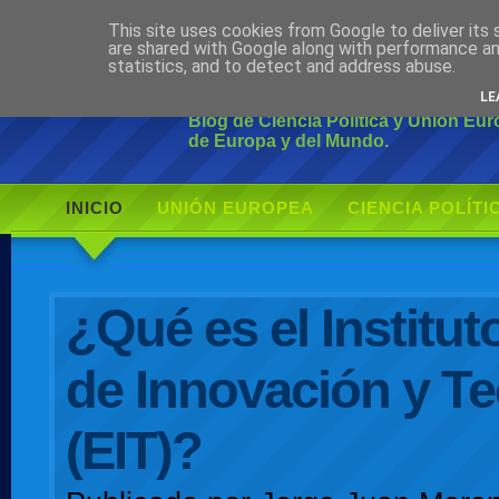
This site uses cookies from Google to deliver its 
Ciudadano Mo
are shared with Google along with performance an
statistics, and to detect and address abuse.
LE
Blog de Ciencia Política y Unión Eu
de Europa y del Mundo.
INICIO
UNIÓN EUROPEA
CIENCIA POLÍTI
AUTOR
¿Qué es el Institu
de Innovación y T
(EIT)?