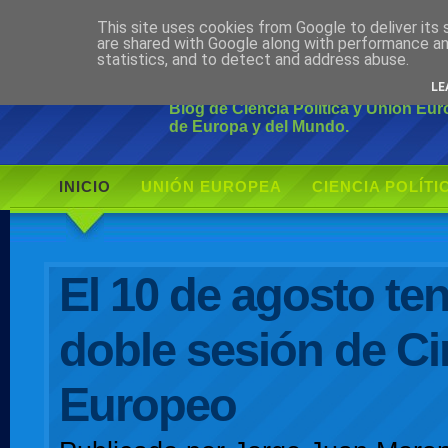
This site uses cookies from Google to deliver its 
Ciudadano Mo
are shared with Google along with performance an
statistics, and to detect and address abuse.
LE
Blog de Ciencia Política y Unión Eu
de Europa y del Mundo.
INICIO
UNIÓN EUROPEA
CIENCIA POLÍTI
AUTOR
El 10 de agosto t
doble sesión de Ci
Europeo