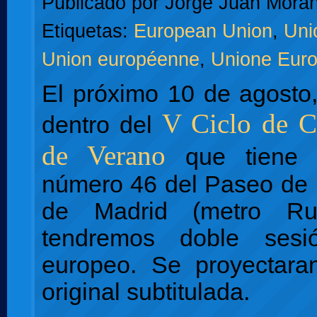
Publicado por
Jorge Juan Moran
Etiquetas:
European Union
,
Uni
Union européenne
,
Unione Eur
El próximo 10 de agosto,
V Ciclo de C
dentro del
de Verano
que tiene 
número 46 del Paseo de 
de Madrid (metro Ru
tendremos doble ses
europeo. Se proyectara
original subtitulada.