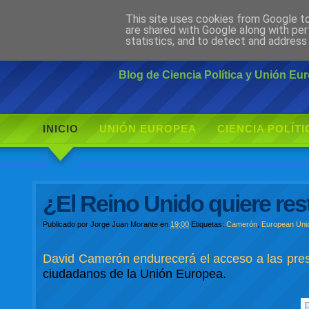
This site uses cookies from Google to 
Ciudadano Mo
are shared with Google along with per
statistics, and to detect and address
Blog de Ciencia Política y Unión E
INICIO
UNIÓN EUROPEA
CIENCIA POLÍTI
¿El Reino Unido quiere rest
Publicado por
Jorge Juan Morante
en
19:00
Etiquetas:
Camerón
,
European Uni
David Camerón endurecerá el acceso a las pres
ciudadanos de la Unión Europea.