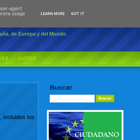
 user-agent
Inicio
|
Login
nerate usage
LEARN MORE
GOT IT
paña, de Europa y del Mundo.
MAS
AUTOR
Buscar
s
, incluidos los