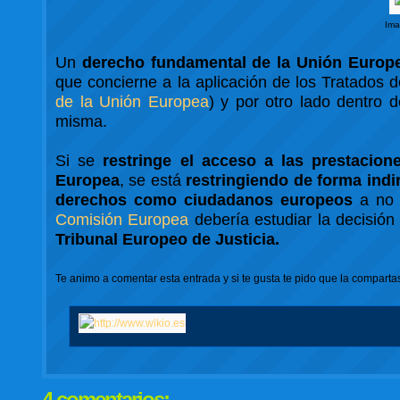
Ima
Un
derecho fundamental de la Unión Europ
que concierne a la aplicación de los Tratados 
de la Unión Europea
) y por otro lado dentro 
misma.
Si se
restringe el acceso a las prestacion
Europea
, se está
restringiendo de forma indi
derechos como ciudadanos europeos
a no s
Comisión Europea
debería estudiar la decisión
Tribunal Europeo de Justicia.
Te animo a comentar esta entrada y si te gusta te pido que la comparta
4 comentarios: