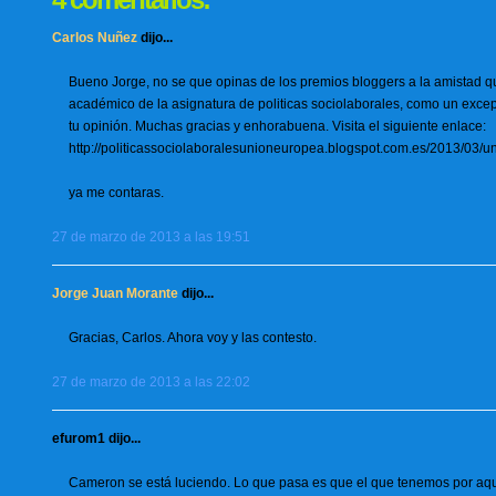
Carlos Nuñez
dijo...
Bueno Jorge, no se que opinas de los premios bloggers a la amistad qu
académico de la asignatura de politicas sociolaborales, como un exc
tu opinión. Muchas gracias y enhorabuena. Visita el siguiente enlace:
http://politicassociolaboralesunioneuropea.blogspot.com.es/2013/03/un
ya me contaras.
27 de marzo de 2013 a las 19:51
Jorge Juan Morante
dijo...
Gracias, Carlos. Ahora voy y las contesto.
27 de marzo de 2013 a las 22:02
efurom1 dijo...
Cameron se está luciendo. Lo que pasa es que el que tenemos por aquí,