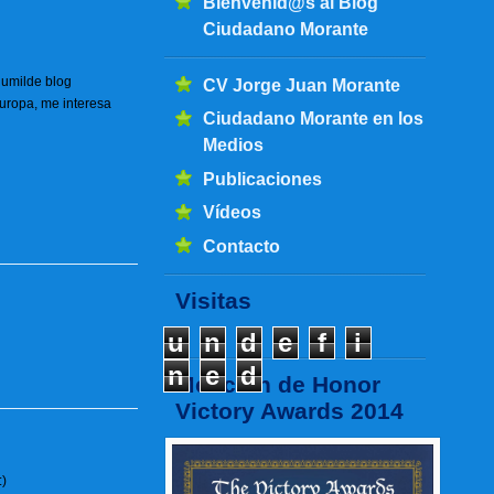
Bienvenid@s al Blog
Ciudadano Morante
humilde blog
CV Jorge Juan Morante
uropa, me interesa
Ciudadano Morante en los
Medios
Publicaciones
Vídeos
Contacto
Visitas
u
n
d
e
f
i
n
e
d
Mención de Honor
Victory Awards 2014
:)