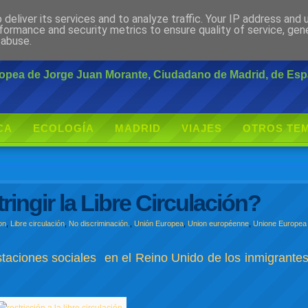
deliver its services and to analyze traffic. Your IP address and
rante
formance and security metrics to ensure quality of service, ge
 abuse.
uropea de Jorge Juan Morante, Ciudadano de Madrid, de Es
CA
ECOLOGÍA
MADRID
VIAJES
OTROS TE
ringir la Libre Circulación?
on
,
Libre circulación
,
No discriminación.
,
Unión Europea
,
Union européenne
,
Unione Europea
taciones sociales en el Reino Unido de los inmigrante