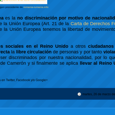
gen procedente de
romania-rumania.info
ea
es la
no discriminación por motivo de nacionali
de la Unión Europea (Art. 21 de la
Carta de Derechos 
de la Unión Europea tenemos la libertad de movimiento
es sociales en el Reino Unido
a otros
ciudadanos
recta
la
libre circulación
de personas y por tanto
viol
er discriminados por nuestra nacionalidad, por lo qu
 de Camerón y si finalmente se aplica
llevar al Reino 
s en Twitter, Facebook y/o Google+
martes, 26 de marzo d