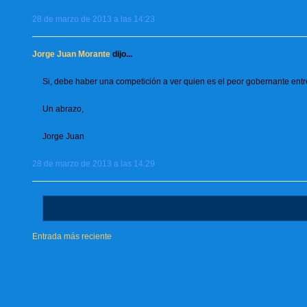
28 de marzo de 2013 a las 14:23
Jorge Juan Morante
dijo...
Si, debe haber una competición a ver quien es el peor gobernante ent
Un abrazo,
Jorge Juan
28 de marzo de 2013 a las 14:29
Entrada más reciente