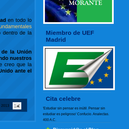
dad
en todo lo
Fundamentales
Miembro de UEF
 dentro de la
Madrid
 de la Unión
ando nuestros
e creo que la
Unido ante el
Cita celebre
e 2013
'Estudiar sin pensar es inútil. Pensar sin
estudiar es peligroso' Confucio. Analectas.
400 A.C.