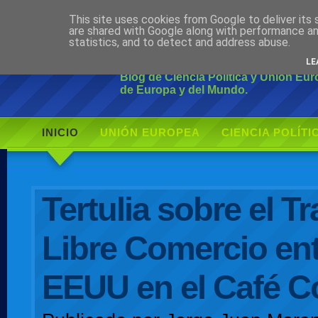
This site uses cookies from Google to deliver its 
Ciudadano Mo
are shared with Google along with performance an
statistics, and to detect and address abuse.
LE
Blog de Ciencia Política y Unión Eu
de Europa y del Mundo.
INICIO
UNIÓN EUROPEA
CIENCIA POLÍTI
AUTOR
Tertulia sobre el T
Libre Comercio ent
EEUU en el Café C