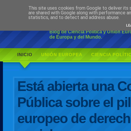
This site uses cookies from Google to deliver its 
Ciudadano Mo
are shared with Google along with performance an
statistics, and to detect and address abuse.
LE
Blog de Ciencia Política y Unión Eu
de Europa y del Mundo.
INICIO
UNIÓN EUROPEA
CIENCIA POLÍTI
AUTOR
Está abierta una C
Pública sobre el pil
europeo de derec