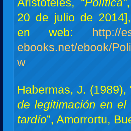
Aristóteles, “
Política”
20 de julio de 2014],
en web:
http://e
ebooks.net/ebook/Polit
w
Habermas, J. (1989), 
de legitimación en el
tardío
”, Amorrortu, Bu