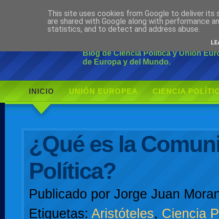
This site uses cookies from Google to deliver its 
Ciudadano Mo
are shared with Google along with performance an
statistics, and to detect and address abuse.
LE
Blog de Ciencia Política y Unión Eu
de Europa y del Mundo.
INICIO
UNIÓN EUROPEA
CIENCIA POLÍTI
AUTOR
¿Qué es la Comun
Política?
Publicado por
Jorge Juan Moran
Etiquetas:
Aristóteles
,
Ciencia P