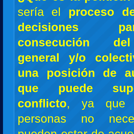
sería el
proceso d
decisiones 
consecución del
general y/o colect
una posición de a
que puede sup
conflicto
, ya que 
personas no neces
pueden estar de acue