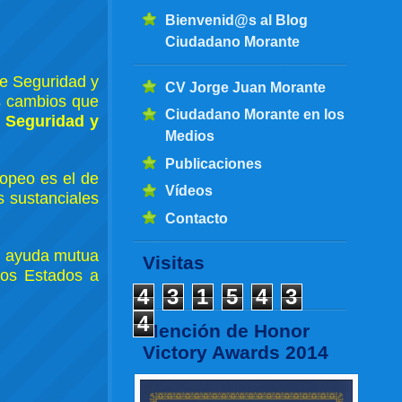
Bienvenid@s al Blog
Ciudadano Morante
de Seguridad y
CV Jorge Juan Morante
 cambios que
Ciudadano Morante en los
de Seguridad y
Medios
Publicaciones
opeo es el de
Vídeos
s sustanciales
Contacto
de ayuda mutua
Visitas
los Estados a
4
3
1
5
4
3
4
Mención de Honor
Victory Awards 2014