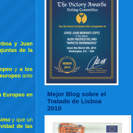
amboa y Juan
juntas de la
ropeo
y
a los
o europeo
ante
Mejor Blog sobre el
n Europeo en
Tratado de Lisboa
2010
ísimo
y que un
ividad de las