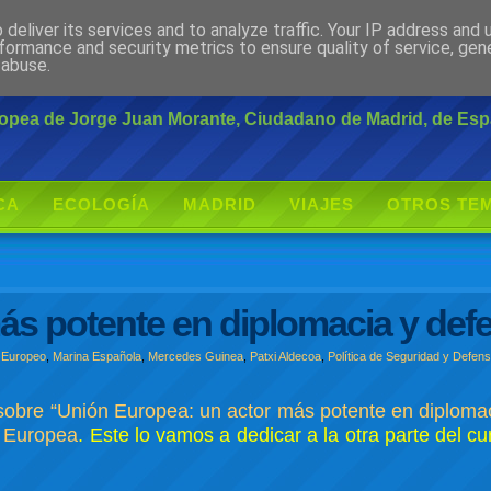
deliver its services and to analyze traffic. Your IP address and
rante
formance and security metrics to ensure quality of service, ge
 abuse.
uropea de Jorge Juan Morante, Ciudadano de Madrid, de Es
CA
ECOLOGÍA
MADRID
VIAJES
OTROS TE
s potente en diplomacia y defen
 Europeo
,
Marina Española
,
Mercedes Guinea
,
Patxi Aldecoa
,
Política de Seguridad y Defen
sobre “Unión Europea: un actor más potente en diploma
n Europea
. Este lo vamos a dedicar a la otra parte del cu