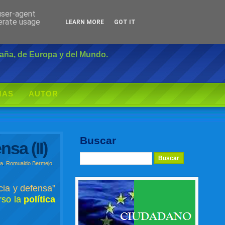
 user-agent
Inicio
|
Login
nerate usage
LEARN MORE
GOT IT
paña, de Europa y del Mundo.
MAS
AUTOR
Buscar
sa (II)
sa
,
Romualdo Bermejo
,
cia y defensa”
rso la
política