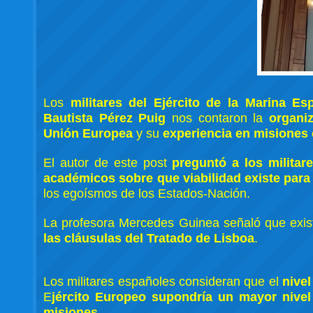
Los
militares del Ejército de la Marina E
Bautista Pérez Puig
nos contaron la
organi
Unión Europea
y su
experiencia en misiones
El autor de este post
preguntó a los milita
académicos sobre que viabilidad existe para
los egoísmos de los Estados-Nación.
La profesora Mercedes Guinea señaló que exis
las cláusulas del Tratado de Lisboa
.
Los militares españoles consideran que el
nivel
E
jército Europeo supondría un mayor nivel 
misiones
.