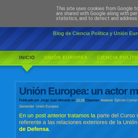
This site uses cookies from Google to 
Ciudadano Mo
are shared with Google along with per
statistics, and to detect and address
Blog de Ciencia Política y Unión E
INICIO
UNIÓN EUROPEA
CIENCIA POLÍTI
Unión Europea: un actor má
Publicado por
Jorge Juan Morante
en
19:39
Etiquetas:
Atalanta
,
Ejército Común
Santander
,
Unión Europea
En un post anterior tratamos la
parte del Curso 
referente a las relaciones exteriores de la Unió
de Defensa
.