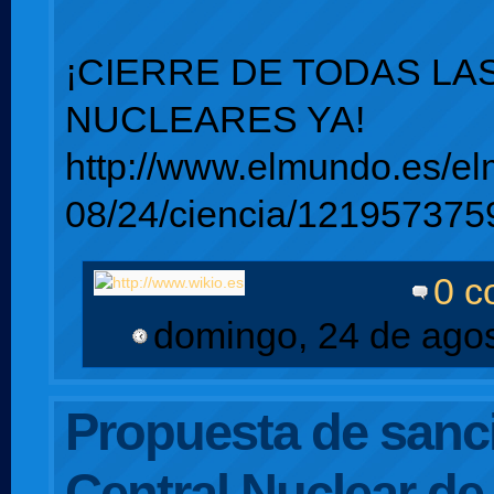
¡CIERRE DE TODAS LA
NUCLEARES YA!
http://www.elmundo.es/e
08/24/ciencia/121957375
0 c
domingo, 24 de ago
Propuesta de sanci
Central Nuclear de