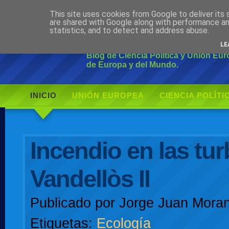
This site uses cookies from Google to deliver its 
Ciudadano Mo
are shared with Google along with performance an
statistics, and to detect and address abuse.
LE
Blog de Ciencia Política y Unión Eu
de Europa y del Mundo.
INICIO
UNIÓN EUROPEA
CIENCIA POLÍTI
AUTOR
Incendio en las tur
Vandellòs II
Publicado por
Jorge Juan Moran
Etiquetas:
Ecología