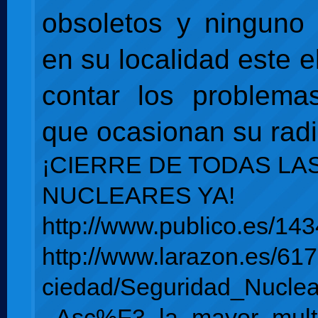
obsoletos y ninguno
en su localidad este e
contar los problema
que ocasionan su radi
¡CIERRE DE TODAS LA
NUCLEARES YA!
http://www.publico.es/14
http://www.larazon.es/617
ciedad/Seguridad_Nuclea
_Asc%F3_la_mayor_mult