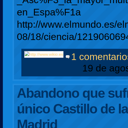
en_Espa%F1a
http://www.elmundo.es/e
08/18/ciencia/121906069
1 comentario
19 de ago
Abandono que sufr
único Castillo de la
Madrid