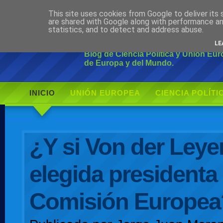
This site uses cookies from Google to deliver its 
Ciudadano Mo
are shared with Google along with performance an
statistics, and to detect and address abuse.
LE
Blog de Ciencia Política y Unión Eu
de Europa y del Mundo.
INICIO
UNIÓN EUROPEA
CIENCIA POLÍTI
AUTOR
¿Y si Von der Leye
elegida presidenta 
Comisión Europea