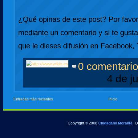
¿Qué opinas de este post? Por favor,
mediante un comentario y si te gusta
que le dieses difusión en Facebook, 
0 comentari
4 de j
Entradas más recientes
Inicio
Copyright © 2008
Ciudadano Morante
| 