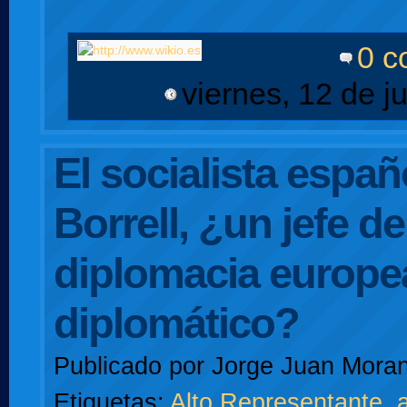
0 c
viernes, 12 de j
El socialista espa
Borrell, ¿un jefe de
diplomacia europe
diplomático?
Publicado por
Jorge Juan Moran
Etiquetas:
Alto Representante
,
a