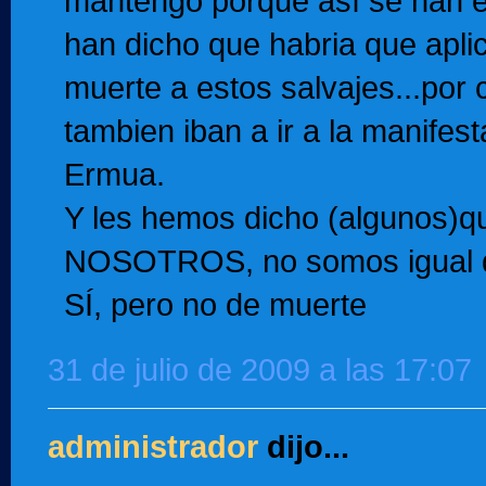
mantengo porque así se han 
han dicho que habria que apli
muerte a estos salvajes...por 
tambien iban a ir a la manifes
Ermua.
Y les hemos dicho (algunos)q
NOSOTROS, no somos igual q
SÍ, pero no de muerte
31 de julio de 2009 a las 17:07
administrador
dijo...