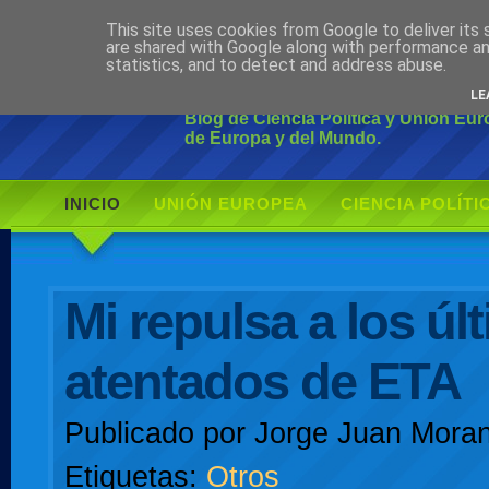
This site uses cookies from Google to deliver its 
Ciudadano Mo
are shared with Google along with performance an
statistics, and to detect and address abuse.
LE
Blog de Ciencia Política y Unión Eu
de Europa y del Mundo.
INICIO
UNIÓN EUROPEA
CIENCIA POLÍTI
AUTOR
Mi repulsa a los úl
atentados de ETA
Publicado por
Jorge Juan Moran
Etiquetas:
Otros