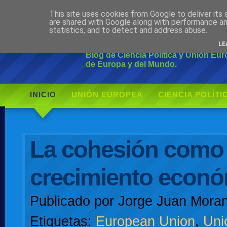
This site uses cookies from Google to deliver its 
Ciudadano Mo
are shared with Google along with performance an
statistics, and to detect and address abuse.
LE
Blog de Ciencia Política y Unión Eu
de Europa y del Mundo.
INICIO
UNIÓN EUROPEA
CIENCIA POLÍTI
AUTOR
La cohesión como
crecimiento econ
Publicado por
Jorge Juan Moran
Etiquetas:
European Union
,
Uni