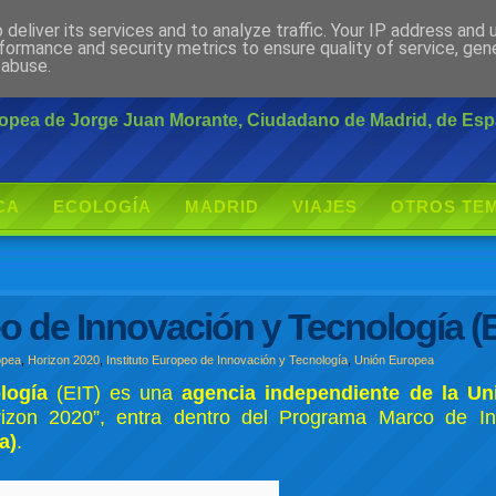
deliver its services and to analyze traffic. Your IP address and
rante
formance and security metrics to ensure quality of service, ge
 abuse.
uropea de Jorge Juan Morante, Ciudadano de Madrid, de Es
CA
ECOLOGÍA
MADRID
VIAJES
OTROS TE
eo de Innovación y Tecnología (
opea
,
Horizon 2020
,
Instituto Europeo de Innovación y Tecnología
,
Unión Europea
logía
(EIT) es una
agencia independiente de la Un
rizon 2020”, entra dentro del Programa Marco de In
a)
.