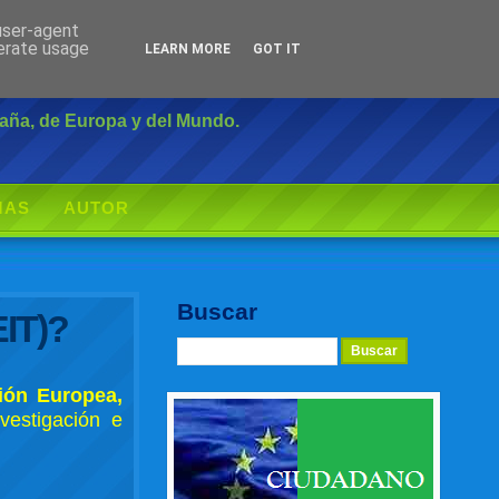
 user-agent
Inicio
|
Login
nerate usage
LEARN MORE
GOT IT
paña, de Europa y del Mundo.
MAS
AUTOR
Buscar
EIT)?
ión Europea,
vestigación e