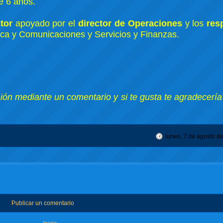
e 6 años.
tor
apoyado por el
director de Operaciones
y los
res
ica y Comunicaciones y Servicios y Finanzas.
nión mediante un comentario y si te gusta te agradecería
lunes, 7 de agosto d
Publicar un comentario