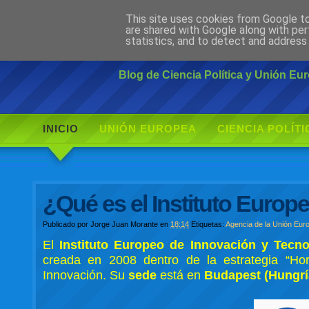
This site uses cookies from Google to 
Ciudadano Mo
are shared with Google along with per
statistics, and to detect and address
Blog de Ciencia Política y Unión E
INICIO
UNIÓN EUROPEA
CIENCIA POLÍTI
¿Qué es el Instituto Europ
Publicado por
Jorge Juan Morante
en
18:14
Etiquetas:
Agencia de la Unión Eur
E
l
Instituto Europeo de Innovación y Tecno
creada en 2008 dentro de la estrategia “Ho
Innovación. Su
sede
está en
Budapest (Hungrí