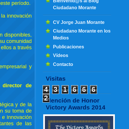
Bienvenid@s al Blog
este período.
Ciudadano Morante
 la innovación
CV Jorge Juan Morante
Ciudadano Morante en los
n disponibles,
Medios
n su comunidad
Publicaciones
ellos a través
Vídeos
Contacto
empresarial y
Visitas
l
director de
4
3
1
6
6
6
2
Mención de Honor
tégica y de la
Victory Awards 2014
 en su toma de
 e Innovación
antes de las