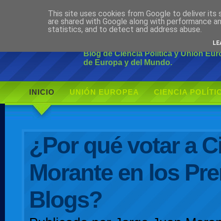
This site uses cookies from Google to deliver its 
Ciudadano Mo
are shared with Google along with performance an
statistics, and to detect and address abuse.
LE
Blog de Ciencia Política y Unión Eu
de Europa y del Mundo.
INICIO
UNIÓN EUROPEA
CIENCIA POLÍTI
AUTOR
¿Por qué votar a 
Morante en los Pr
Blogs?