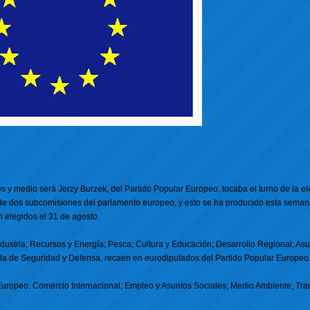
s y medio será Jerzy Burzek, del Partido Popular Europeo, tocaba el turno de la el
 de dos subcomisiones del parlamento europeo, y esto se ha producido esta semana
elegidos el 31 de agosto.
ndustria, Recursos y Energía; Pesca; Cultura y Educación; Desarrollo Regional; As
 la de Seguridad y Defensa, recaen en eurodiputados del Partido Popular Europeo
 Europeo: Comercio Internacional; Empleo y Asuntos Sociales; Medio Ambiente; Tra