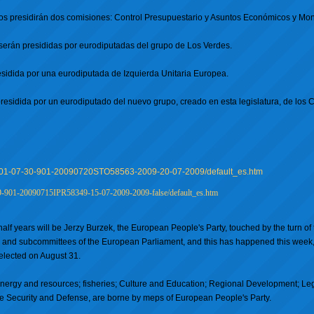
s presidirán dos comisiones: Control Presupuestario y Asuntos Económicos y Mon
erán presididas por eurodiputadas del grupo de Los Verdes.
sidida por una eurodiputada de Izquierda Unitaria Europea.
esidida por un eurodiputado del nuevo grupo, creado en esta legislatura, de los
7-201-07-30-901-20090720STO58563-2009-20-07-2009/default_es.htm
29-901-20090715IPR58349-15-07-2009-2009-false/default_es.htm
 half years will be Jerzy Burzek, the European People's Party, touched by the turn of 
es and subcommittees of the European Parliament, and this has happened this week, 
elected on August 31.
 energy and resources; fisheries; Culture and Education; Regional Development; Leg
 the Security and Defense, are borne by meps of European People's Party.