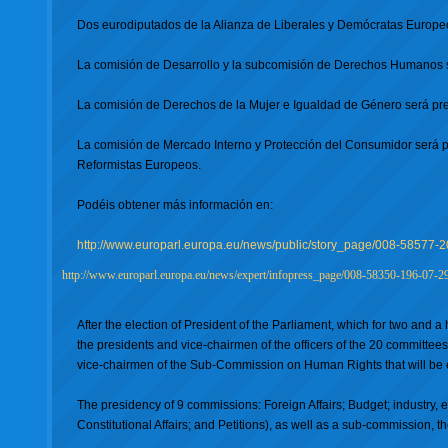
Dos eurodiputados de la Alianza de Liberales y Demócratas Europeo
La comisión de Desarrollo y la subcomisión de Derechos Humanos s
La comisión de Derechos de la Mujer e Igualdad de Género será pre
La comisión de Mercado Interno y Protección del Consumidor será pr
Reformistas Europeos.
Podéis obtener más información en:
http://www.europarl.europa.eu/news/public/story_page/008-5857
http://www.europarl.europa.eu/news/expert/infopress_page/008-58350-196-07-
After the election of President of the Parliament, which for two and a
the presidents and vice-chairmen of the officers of the 20 committe
vice-chairmen of the Sub-Commission on Human Rights that will be 
The presidency of 9 commissions: Foreign Affairs; Budget; industry,
Constitutional Affairs; and Petitions), as well as a sub-commission,