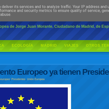
deliver its services and to analyze traffic. Your IP address and
rante
formance and security metrics to ensure quality of service, ge
 abuse.
uropea de Jorge Juan Morante, Ciudadano de Madrid, de Es
CA
ECOLOGÍA
MADRID
VIAJES
OTROS TE
ento Europeo ya tienen Presid
 europeo
,
Presidentes
,
Unión Europea