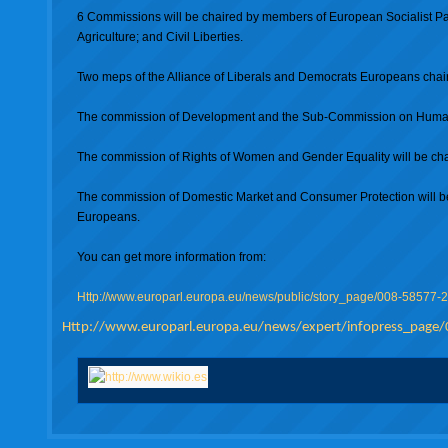
6 Commissions will be chaired by members of European Socialist Par
Agriculture; and Civil Liberties.
Two meps of the Alliance of Liberals and Democrats Europeans chai
The commission of Development and the Sub-Commission on Human Ri
The commission of Rights of Women and Gender Equality will be cha
The commission of Domestic Market and Consumer Protection will be 
Europeans.
You can get more information from:
Http://www.europarl.europa.eu/news/public/story_page/008-58577
Http://www.europarl.europa.eu/news/expert/infopress_page