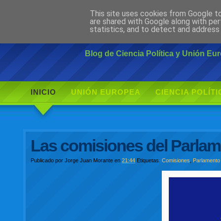
This site uses cookies from Google to 
Ciudadano Mo
are shared with Google along with per
statistics, and to detect and address
Blog de Ciencia Política y Unión E
INICIO
UNIÓN EUROPEA
CIENCIA POLÍTI
Las comisiones del Parlam
Publicado por
Jorge Juan Morante
en
21:44
Etiquetas:
Comisiones
,
Parlamento