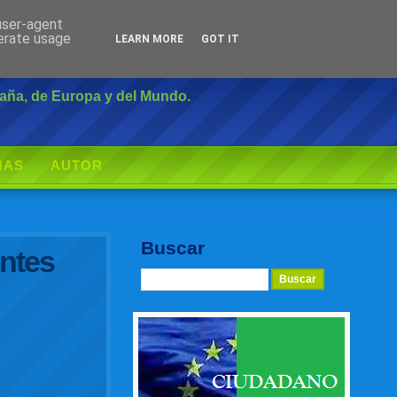
 user-agent
Inicio
|
Login
nerate usage
LEARN MORE
GOT IT
paña, de Europa y del Mundo.
MAS
AUTOR
Buscar
entes