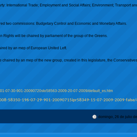
ty: International Trade; Employment and Social Affairs; Environment; Transport an
red two commissions: Budgetary Control and Economic and Monetary Affairs.
ghts will be chaired by parliament of the group of the Greens.
ired by an mep of European United Left.
chaired by an mep of the new group, created in this legislature, the Conservativ
-201-07-30-901-20090720sto58563-2009-20-07-2009/default_es.htm
/008-58350-196-07-29-901-20090715ipr58349-15-07-2009-2009-false/d
domingo, 26 de julio d