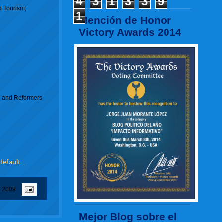
4
3
1
3
3
9
d Tourism;
1
Mención de Honor
Victory Awards 2014
es and Reformers
efault_
e 2009
Mejor Blog sobre el