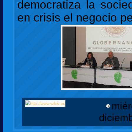
democratiza la soci
en crisis el negocio pe
miér
diciem