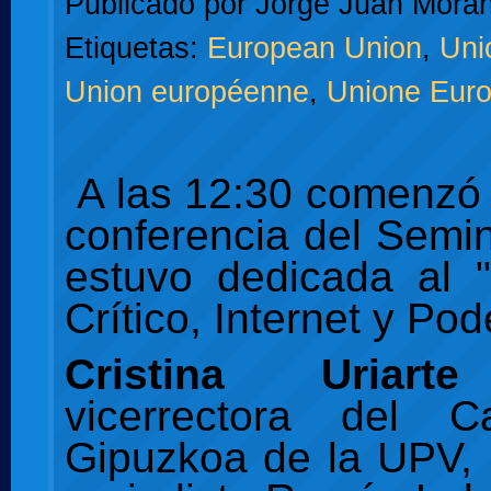
Publicado por
Jorge Juan Moran
Etiquetas:
European Union
,
Uni
Union européenne
,
Unione Eur
A las
12:30 comenzó 
conferencia del Semi
estuvo dedicada al 
Crítico, Internet y Pod
Cristina Uriart
vicerrectora del 
Gipuzkoa de la UPV, 