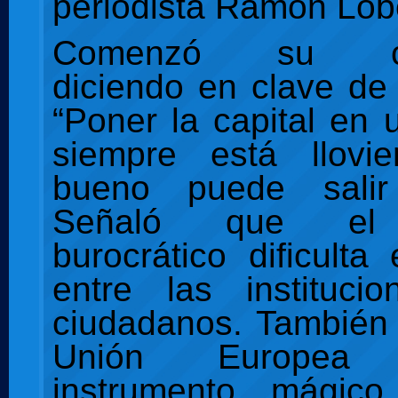
periodista Ramón Lob
Comenzó su con
diciendo en clave d
“Poner la capital en 
siempre está llovi
bueno puede salir
Señaló que el 
burocrático dificulta
entre las instituci
ciudadanos. También 
Unión Europe
instrumento mágic