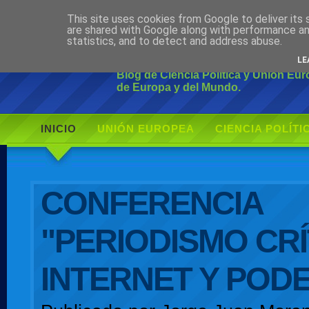
This site uses cookies from Google to deliver its 
Ciudadano Mo
are shared with Google along with performance an
statistics, and to detect and address abuse.
LE
Blog de Ciencia Política y Unión Eu
de Europa y del Mundo.
INICIO
UNIÓN EUROPEA
CIENCIA POLÍTI
AUTOR
CONFERENCIA
"PERIODISMO CRÍ
INTERNET Y POD