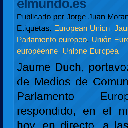
elmundo.es
Publicado por
Jorge Juan Moran
Etiquetas:
European Union
,
Jau
Parlamento europeo
,
Unión Eur
européenne
,
Unione Europea
Jaume Duch, portavoz
de Medios de Comuni
Parlamento Eur
respondido, en el m
hoy, en directo, a la