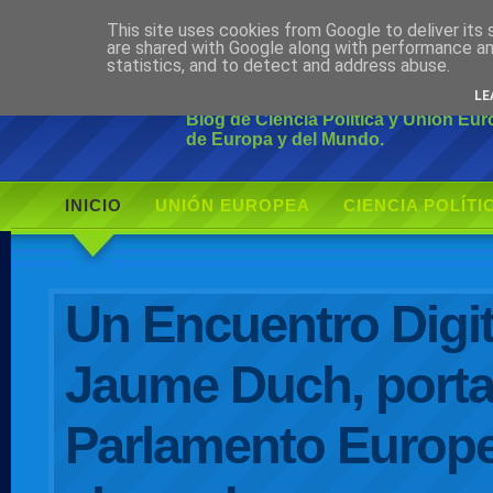
This site uses cookies from Google to deliver its 
Ciudadano Mo
are shared with Google along with performance an
statistics, and to detect and address abuse.
LE
Blog de Ciencia Política y Unión Eu
de Europa y del Mundo.
INICIO
UNIÓN EUROPEA
CIENCIA POLÍTI
AUTOR
Un Encuentro Digit
Jaume Duch, porta
Parlamento Europe