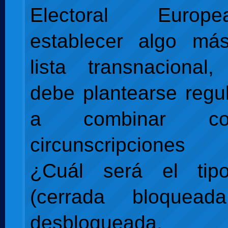
Electoral Euro
establecer algo m
lista transnacional
debe plantearse regu
a combinar co
circunscripciones
¿Cuál será el tip
(cerrada bloquead
desbloqueada, a