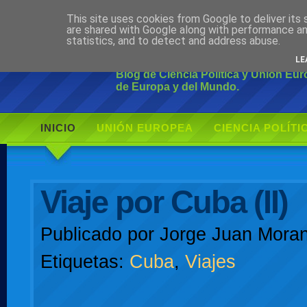
This site uses cookies from Google to deliver its 
Ciudadano Mo
are shared with Google along with performance an
statistics, and to detect and address abuse.
LE
Blog de Ciencia Política y Unión Eu
de Europa y del Mundo.
INICIO
UNIÓN EUROPEA
CIENCIA POLÍTI
AUTOR
Viaje por Cuba (II)
Publicado por
Jorge Juan Moran
Etiquetas:
Cuba
,
Viajes