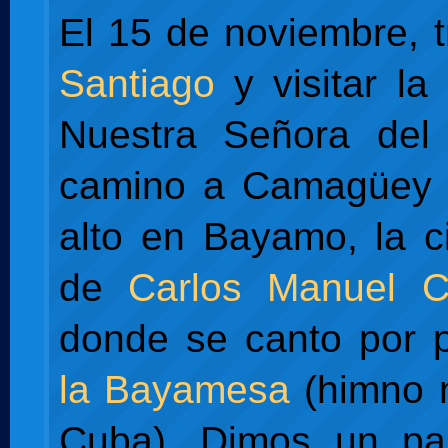
El 15 de noviembre, t
Santiago
y visitar la 
Nuestra Señora del
camino a Camagüey 
alto en Bayamo, la c
de
Carlos Manuel 
donde se canto por 
la Bayamesa
(himno n
Cuba). Dimos un pa