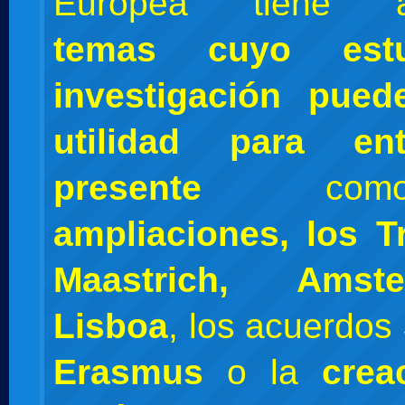
Europea tiene a
temas cuyo est
investigación pue
utilidad para en
presente
como
ampliaciones, los T
Maastrich, Ams
Lisboa
, los acuerdos
Erasmus
o la
cre