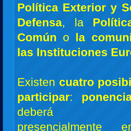
Política Exterior y 
Defensa
, la
Políti
Común
o
la comun
las Instituciones Eu
Existen
cuatro posib
participar
:
ponenci
deberá pres
presencialmente 