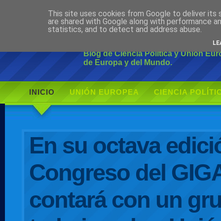
This site uses cookies from Google to deliver its 
Ciudadano Mo
are shared with Google along with performance an
statistics, and to detect and address abuse.
LE
Blog de Ciencia Política y Unión Eu
de Europa y del Mundo.
INICIO
UNIÓN EUROPEA
CIENCIA POLÍTI
AUTOR
En su octava edici
Congreso del GIG
contará con un gr