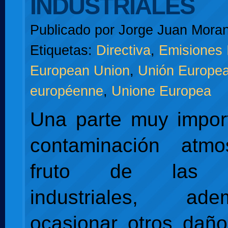
INDUSTRIALES
Publicado por
Jorge Juan Moran
Etiquetas:
Directiva
,
Emisiones 
European Union
,
Unión Europe
européenne
,
Unione Europea
Una parte muy impor
contaminación atmo
fruto de las e
industriales, a
ocasionar otros dañ